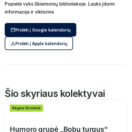
Popietė vyks Skiemonių bibliotekoje. Lauks įdomi
informacija ir viktorina
Pridėti į Google kalendorių
Pridėti į Apple kalendorių
Šio skyriaus kolektyvai
Regina Strolienė
Humoro grupė „Bobų turgus“