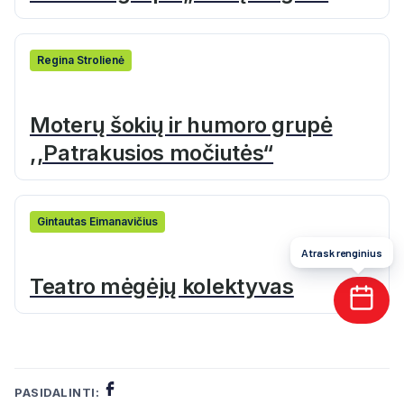
Regina Strolienė
Moterų šokių ir humoro grupė
,,Patrakusios močiutės“
Gintautas Eimanavičius
Atrask renginius
Teatro mėgėjų kolektyvas
PASIDALINTI: