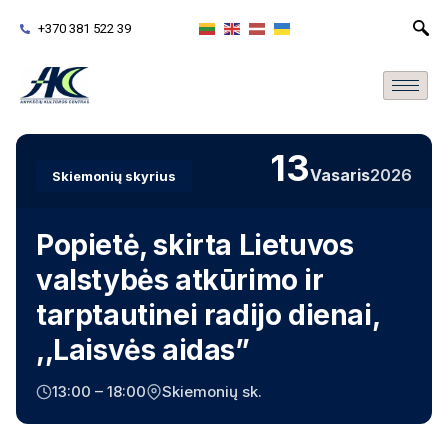
+370 381 522 39
13
Vasaris
2026
Skiemonių skyrius
Popietė, skirta Lietuvos
valstybės atkūrimo ir
tarptautinei radijo dienai,
,,Laisvės aidas”
13:00 – 18:00
Skiemonių sk.