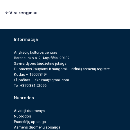
Visi renginiai
Informacija
Anykščių kultūros cen­tras
Baranausko a. 2, Anykščiai 29132
Savi­valdy­bės biudžet­inė įstaiga.
Duomenys kau­pi­ami ir saugomi Juri­dinių asmenų reg­istre
Kodas – 190078494
El. paš­tas –
akrumai@gmail.com
Tel. +370 381 52096
Nuorodos
Atvirieji duomenys
Nuorodos
Pranešėjų apsauga
Asmens duomenų apsauga