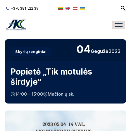
+370 381 522 39
04
Gegužė
2023
Skyrių renginiai
Popietė „Tik motulės
širdyje“
14:00 – 15:00
Mačionių sk.