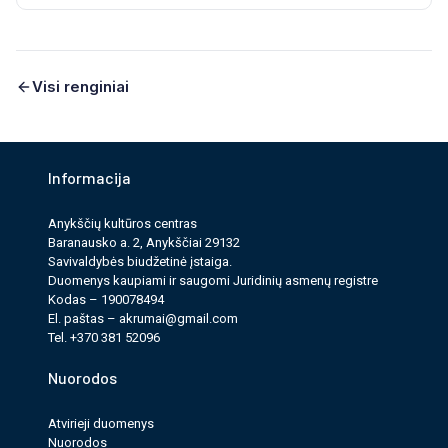
Visi renginiai
Informacija
Anykščių kultūros cen­tras
Baranausko a. 2, Anykščiai 29132
Savi­valdy­bės biudžet­inė įstaiga.
Duomenys kau­pi­ami ir saugomi Juri­dinių asmenų reg­istre
Kodas – 190078494
El. paš­tas –
akrumai@gmail.com
Tel. +370 381 52096
Nuorodos
Atvirieji duomenys
Nuorodos