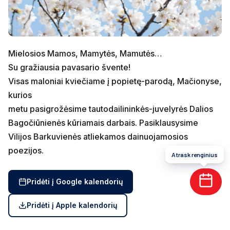
Mielosios Mamos, Mamytės, Mamutės…
Su gražiausia pavasario švente!
Visas maloniai kviečiame į popietę-parodą, Mačionyse,
kurios
metu pasigrožėsime tautodailininkės-juvelyrės Dalios
Bagočiūnienės kūriamais darbais. Pasiklausysime
Vilijos Barkuvienės atliekamos dainuojamosios
poezijos.
Atrask renginius
Pridėti į Google kalendorių
Pridėti į Apple kalendorių