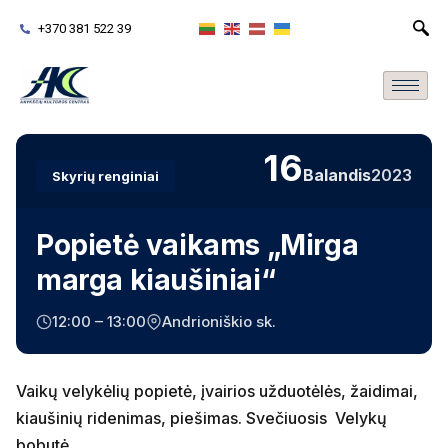
+370 381 522 39
16
Balandis
2023
Skyrių renginiai
Popietė vaikams „Mirga
marga kiaušiniai“
12:00 – 13:00
Andrioniškio sk.
Vaikų velykėlių popietė, įvairios užduotėlės, žaidimai,
kiaušinių ridenimas, piešimas. Svečiuosis Velykų
bobutė