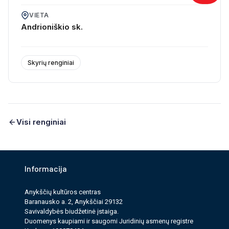
VIETA
Andrioniškio sk.
Skyrių renginiai
Visi renginiai
Informacija
Anykščių kultūros cen­tras
Baranausko a. 2, Anykščiai 29132
Savi­valdy­bės biudžet­inė įstaiga.
Duomenys kau­pi­ami ir saugomi Juri­dinių asmenų reg­istre