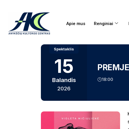
Apie mus
Renginiai
Spektaklis
15
PREMJER
18:00
Balandis
2026