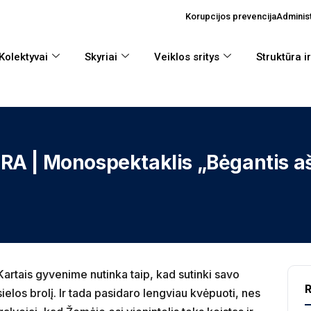
Korupcijos prevencija
Administ
Kolektyvai
Skyriai
Veiklos sritys
Struktūra i
A | Monospektaklis „Bėgantis aš
Kartais gyvenime nutinka taip, kad sutinki savo
R
sielos brolį. Ir tada pasidaro lengviau kvėpuoti, nes