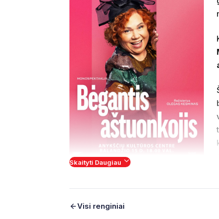
Skaityti Daugiau
Šventė būna ne tik tavo namuose, bet ir t
gyvenimu.
Visi renginiai