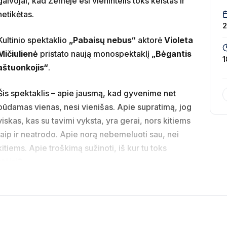
galvojai, kad Žemėje esi vienintelis toks keistas ir
netikėtas.
2
Kultinio spektaklio
„Pabaisų nebus“
aktorė
Violeta
Mičiulienė
pristato naują monospektaklį
„Bėgantis
1
aštuonkojis“
.
Šis spektaklis – apie jausmą, kad gyvenime net
būdamas vienas, nesi vienišas. Apie supratimą, jog
viskas, kas su tavimi vyksta, yra gerai, nors kitiems
taip ir neatrodo. Apie norą nebemeluoti sau, nei
kitiems. Apie troškimą sužinoti, iš kur tu toks
atėjai?
avo sieloje, kai į viską žiūri besidžiaugdamas