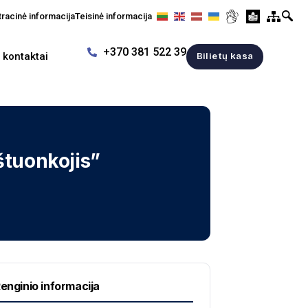
racinė informacija
Teisinė informacija
+370 381 522 39
r kontaktai
Bilietų kasa
tuonkojis”
enginio informacija