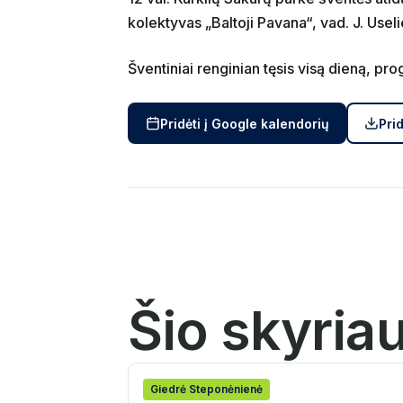
kolektyvas „Baltoji Pavana“, vad. J. Useli
Šventiniai renginian tęsis visą dieną, p
Pridėti į Google kalendorių
Prid
Šio skyria
Giedrė Steponėnienė