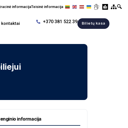
racinė informacija
Teisinė informacija
+370 381 522 39
r kontaktai
Bilietų kasa
liejui
enginio informacija