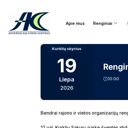
Apie mus
Renginiai
Kurklių skyrius
19
Rengini
10:00
Liepa
2026
Bendrai rajono ir vietos organizacijų ren
12 val. Kurklių Sakurų parke šventės ati