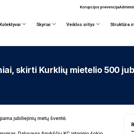
Korupcijos prevencija
Administ
Kolektyvai
Skyriai
Veiklos sritys
Struktūra i
ai, skirti Kurklių mietelio 500 jubi
giama jubiliejinių metų šventė.
R
darymas. Dalyvauja Anykščių KC istorinio šokio