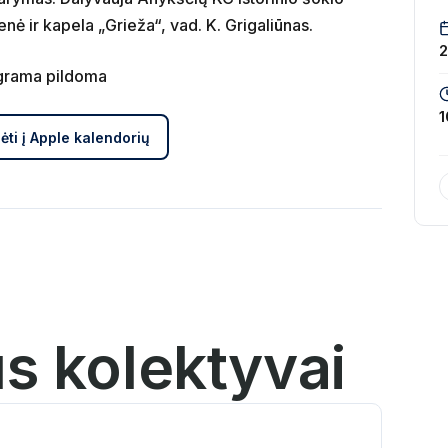
enė ir kapela „Grieža“, vad. K. Grigaliūnas.
2
rograma pildoma
1
ėti į Apple kalendorių
us kolektyvai