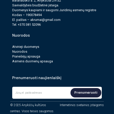
Baranausko a. 2, Anykščiai 29132
Savi­valdy­bės biudžet­inė įstaiga.
Tai puiki proga pasinerti į autentišką lietuvišką folklorą,
Duomenys kau­pi­ami ir saugomi Juri­dinių asmenų reg­istre
pasitikti pavasarį su muzika, ugnimi ir gera nuotaika.
Kodas – 190078494
El. paš­tas –
akrumai@gmail.com
Tel. +370 381 52096
Kviečiame visus liaudies muzikos mylėtojus ir
Užgavėnių tradicijų puoselėtojus!
Nuorodos
Atvirieji duomenys
Pridėti į Google kalendorių
Nuorodos
Pranešėjų apsauga
Pridėti į Apple kalendorių
Asmens duomenų apsauga
Prenumeruoti naujienlaiškį
PASIDALINTI:
Prenumeruoti
© 2025 Anykščių kultūros
Internetinės svetainės įstaigoms
centras. Visos teisės saugomos.