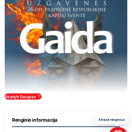
Skaityti Daugiau
Renginio informacija
Atrask renginius