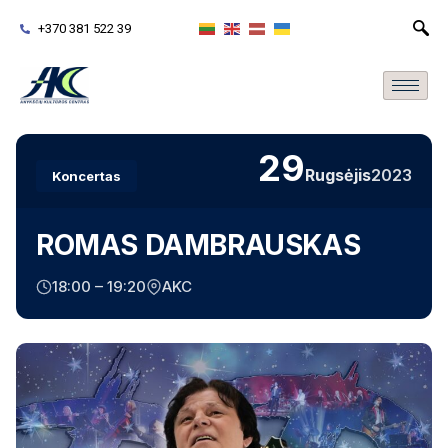
+370 381 522 39
29
Rugsėjis
2023
Koncertas
ROMAS DAMBRAUSKAS
18:00 – 19:20
AKC