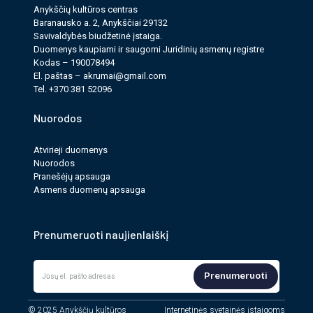
Anykščių kultūros cen­tras
Baranausko a. 2, Anykščiai 29132
Bilietus platina Ticketmarket.lt ir kultūros centro kasa.
Savi­valdy­bės biudžet­inė įstaiga.
Duomenys kau­pi­ami ir saugomi Juri­dinių asmenų reg­istre
Kodas – 190078494
Pridėti į Google kalendorių
El. paš­tas –
akrumai@gmail.com
Tel. +370 381 52096
Pridėti į Apple kalendorių
Nuorodos
Atvirieji duomenys
PASIDALINTI:
Nuorodos
Pranešėjų apsauga
Asmens duomenų apsauga
Prenumeruoti naujienlaiškį
Prenumeruoti
© 2025 Anykščių kultūros
Internetinės svetainės įstaigoms