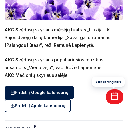
AKC Svėdasų skyriaus mėgėjų teatras „Iliuzija“, K.
Sajos dviejų dalių komedija „Savaitgalio romanas
(Palangos liūtas)“, rež. Ramunė Lapienytė.
AKC Svėdasų skyriaus populiariosios muzikos
ansamblis „Vienu vėju“, vad. Rožė Lapienienė
AKC Mačionių skyriaus salėje
Atrask renginius
Pridėti į Google kalendorių
Pridėti į Apple kalendorių
PASIDALINTI: