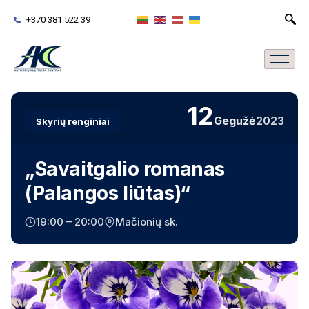
+370 381 522 39
12
Gegužė
2023
Skyrių renginiai
„Savaitgalio romanas
(Palangos liūtas)“
19:00 – 20:00
Mačionių sk.