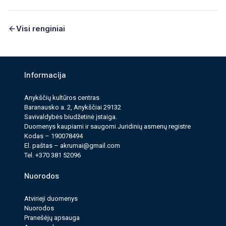
Visi renginiai
Informacija
Anykščių kultūros cen­tras
Baranausko a. 2, Anykščiai 29132
Savi­valdy­bės biudžet­inė įstaiga.
Duomenys kau­pi­ami ir saugomi Juri­dinių asmenų reg­istre
Kodas – 190078494
El. paš­tas –
akrumai@gmail.com
Tel. +370 381 52096
Nuorodos
Atvirieji duomenys
Nuorodos
Pranešėjų apsauga