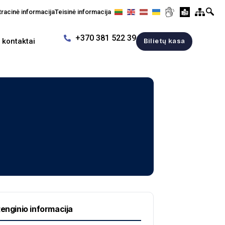
racinė informacija
Teisinė informacija
+370 381 522 39
r kontaktai
Bilietų kasa
enginio informacija