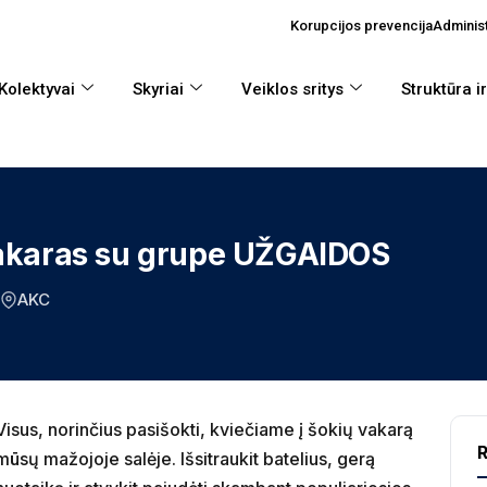
Korupcijos prevencija
Administ
Kolektyvai
Skyriai
Veiklos sritys
Struktūra i
akaras su grupe UŽGAIDOS
AKC
Visus, norinčius pasišokti, kviečiame į šokių vakarą
R
mūsų mažojoje salėje. Išsitraukit batelius, gerą