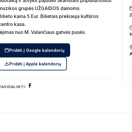
nuotaiką ir atvykit pajudėti skambant populiariosios
muzikos grupės UŽGAIDOS dainoms.
2
Bilieto kaina 5 Eur. Bilietais prekiauja kultūros
centro kasa.
Įėjimas nuo M. Valančiaus gatvės pusės.
1
Pridėti į Google kalendorių
Pridėti į Apple kalendorių
PASIDALINTI: