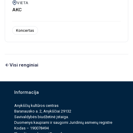
VIETA
AKC
Koncertas
Visi renginiai
Informacija
Anykščių kultūros cen­tras
Baranausko a. 2, Anykščiai 29132
Savi­valdy­bės biudžet­inė įstaiga.
Duomenys kau­pi­ami ir saugomi Juri­dinių asmenų reg­istre
Kodas – 190078494