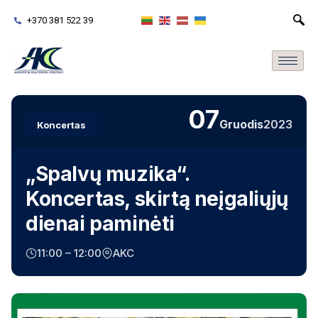
+370 381 522 39
07
Gruodis
2023
Koncertas
„Spalvų muzika“.
Koncertas, skirtą neįgaliųjų
dienai paminėti
11:00 – 12:00
AKC