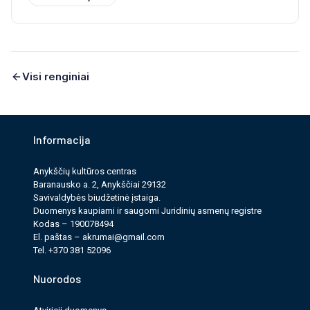
Visi renginiai
Informacija
Anykščių kultūros cen­tras
Baranausko a. 2, Anykščiai 29132
Savi­valdy­bės biudžet­inė įstaiga.
Duomenys kau­pi­ami ir saugomi Juri­dinių asmenų reg­istre
Kodas – 190078494
El. paš­tas –
akrumai@gmail.com
Tel. +370 381 52096
Nuorodos