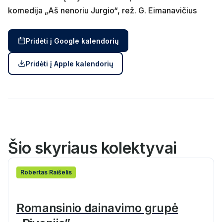
komedija „Aš nenoriu Jurgio“, rež. G. Eimanavičius
Pridėti į Google kalendorių
Pridėti į Apple kalendorių
Šio skyriaus kolektyvai
Rober­tas Raišelis
Romansinio dainavimo grupė