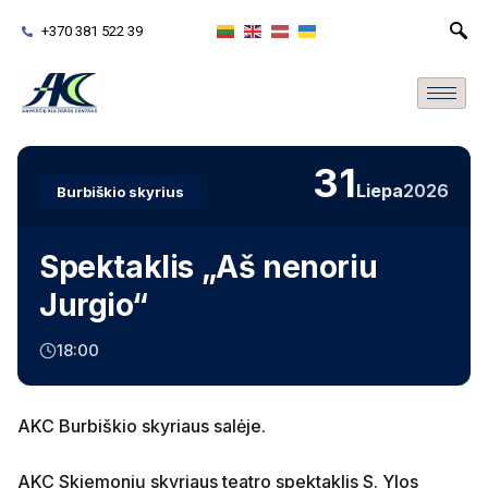
+370 381 522 39
31
Liepa
2026
Burbiškio skyrius
Spektaklis „Aš nenoriu
Jurgio“
18:00
AKC Burbiškio skyriaus salėje.
AKC Skiemonių skyriaus teatro spektaklis S. Ylos