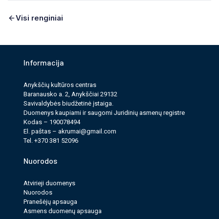
Visi renginiai
Informacija
Anykščių kultūros cen­tras
Baranausko a. 2, Anykščiai 29132
Savi­valdy­bės biudžet­inė įstaiga.
Duomenys kau­pi­ami ir saugomi Juri­dinių asmenų reg­istre
Kodas – 190078494
El. paš­tas –
akrumai@gmail.com
Tel. +370 381 52096
Nuorodos
Atvirieji duomenys
Nuorodos
Pranešėjų apsauga
Asmens duomenų apsauga