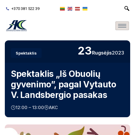
+370 381 522 39
23
Rugsėjis
2023
Spektaklis
Spektaklis „Iš Obuolių
gyvenimo”, pagal Vytauto
V. Landsbergio pasakas
12:00 – 13:00
AKC