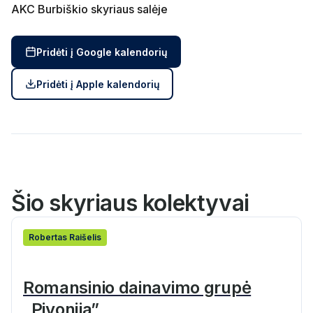
AKC Burbiškio skyriaus salėje
Pridėti į Google kalendorių
Pridėti į Apple kalendorių
Šio skyriaus kolektyvai
Rober­tas Raišelis
Romansinio dainavimo grupė
„Pivonija”