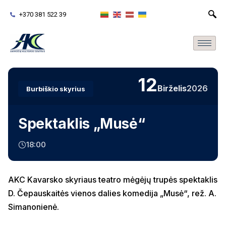
+370 381 522 39
12
Birželis
2026
Burbiškio skyrius
Spektaklis „Musė“
18:00
AKC Kavarsko skyriaus teatro mėgėjų trupės spektaklis
D. Čepauskaitės vienos dalies komedija „Musė“, rež. A.
Simanonienė.