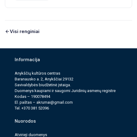
Visi renginiai
Informacija
Anykščių kultūros cen­tras
Baranausko a. 2, Anykščiai 29132
Savi­valdy­bės biudžet­inė įstaiga.
Duomenys kau­pi­ami ir saugomi Juri­dinių asmenų reg­istre
Kodas – 190078494
El. paš­tas –
akrumai@gmail.com
Tel. +370 381 52096
Nuorodos
Atvirieji duomenys