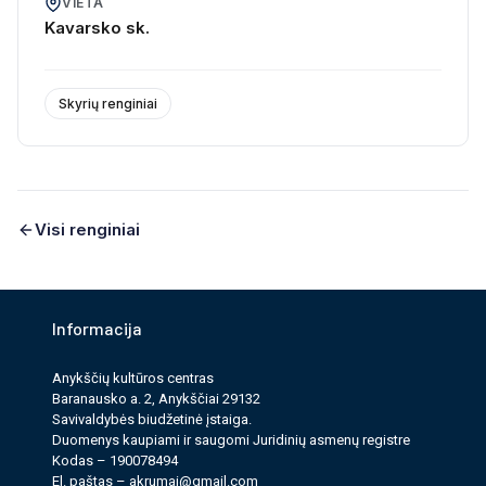
VIETA
Kavarsko sk.
Skyrių renginiai
Visi renginiai
Informacija
Anykščių kultūros cen­tras
Baranausko a. 2, Anykščiai 29132
Savi­valdy­bės biudžet­inė įstaiga.
Duomenys kau­pi­ami ir saugomi Juri­dinių asmenų reg­istre
Kodas – 190078494
El. paš­tas –
akrumai@gmail.com