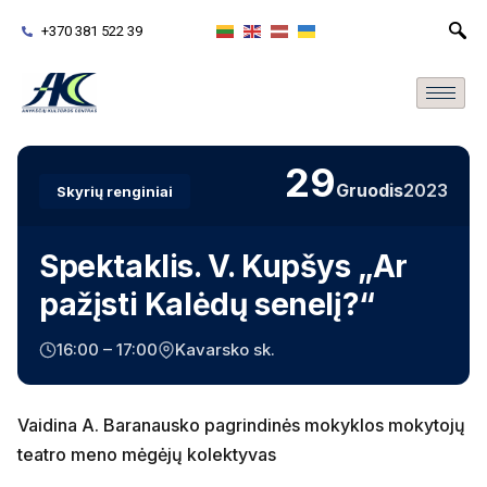
+370 381 522 39
29
Gruodis
2023
Skyrių renginiai
Spektaklis. V. Kupšys „Ar
pažįsti Kalėdų senelį?“
16:00 – 17:00
Kavarsko sk.
Vaidina A. Baranausko pagrindinės mokyklos mokytojų
teatro meno mėgėjų kolektyvas