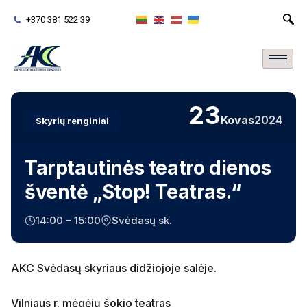
+370 381 522 39
23
Kovas
2024
Skyrių renginiai
Tarptautinės teatro dienos
šventė „Stop! Teatras.“
14:00 – 15:00
Svėdasų sk.
AKC Svėdasų skyriaus didžiojoje salėje.
Vilniaus r. mėgėjų šokio teatras