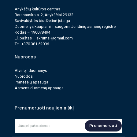
Anykščių kultūros cen­tras
Baranausko a. 2, Anykščiai 29132
Savi­valdy­bės biudžet­inė įstaiga.
Duomenys kau­pi­ami ir saugomi Juri­dinių asmenų reg­istre
Kodas – 190078494
El. paš­tas –
akrumai@gmail.com
Tel. +370 381 52096
Nuorodos
Atvirieji duomenys
Nuorodos
Pranešėjų apsauga
Asmens duomenų apsauga
Prenumeruoti naujienlaiškį
Prenumeruoti