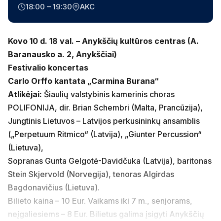
18:00 – 19:30
AKC
Kovo 10 d. 18 val. – Anykščių kultūros centras (A.
Baranausko a. 2, Anykščiai)
Festivalio koncertas
Carlo Orffo kantata „Carmina Burana“
Atlikėjai:
Šiaulių valstybinis kamerinis choras
POLIFONIJA, dir. Brian Schembri (Malta, Prancūzija),
Jungtinis Lietuvos – Latvijos perkusininkų ansamblis
(„Perpetuum Ritmico“ (Latvija), „Giunter Percussion“
(Lietuva),
Sopranas Gunta Gelgotė-Davidčuka (Latvija), baritonas
Stein Skjervold (Norvegija), tenoras Algirdas
Bagdonavičius (Lietuva).
Bilieto kaina – 10 Eur. Vaikams iki 7 m., senjorams,
neįgaliesiems – 8 Eur. Bilietus galima įsigyti Anykščių