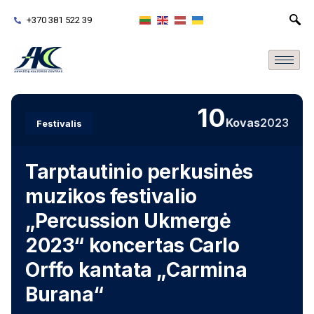
+370 381 522 39
10
Kovas
2023
Festivalis
Tarptautinio perkusinės
muzikos festivalio
„Percussion Ukmergė
2023“ koncertas Carlo
Orffo kantata „Carmina
Burana“