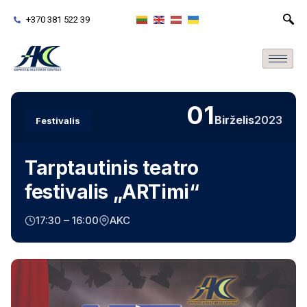
+370 381 522 39
01
Birželis
2023
Festivalis
Tarptautinis teatro
festivalis „ARTimi“
17:30 – 16:00
AKC