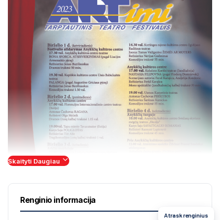
Skaityti Daugiau
Renginio informacija
Atrask renginius