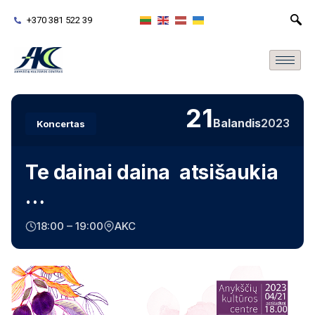
+370 381 522 39
21
Balandis
2023
Koncertas
Te dainai daina atsišaukia
…
18:00 – 19:00
AKC