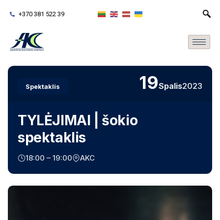
+370 381 522 39
19
Spalis
2023
Spektaklis
TYLĖJIMAI | šokio
spektaklis
18:00 – 19:00
AKC