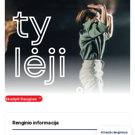
Skaityti Daugiau
Renginio informacija
Atrask renginius