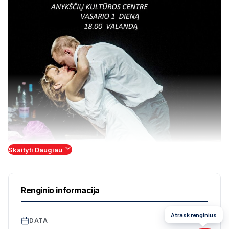
Skaityti Daugiau
Pagal Bertoldo Brechto pjesę „Miesčioniškos
vestuvės“
Renginio informacija
Rež
isierius
– Oskaras Korš
unovas
Atrask renginius
DATA