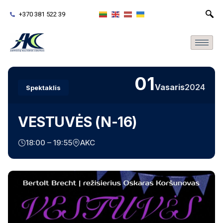
+370 381 522 39
01
Vasaris
2024
Spektaklis
VESTUVĖS (N-16)
18:00 – 19:55
AKC