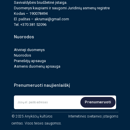
Savi­valdy­bės biudžet­inė įstaiga.
Duomenys kau­pi­ami ir saugomi Juri­dinių asmenų reg­istre
Kodas – 190078494
El. paš­tas –
akrumai@gmail.com
Tel. +370 381 52096
Nuorodos
Atvirieji duomenys
Nuorodos
Pranešėjų apsauga
Asmens duomenų apsauga
Prenumeruoti naujienlaiškį
Prenumeruoti
© 2025 Anykščių kultūros
Internetinės svetainės įstaigoms
centras. Visos teisės saugomos.