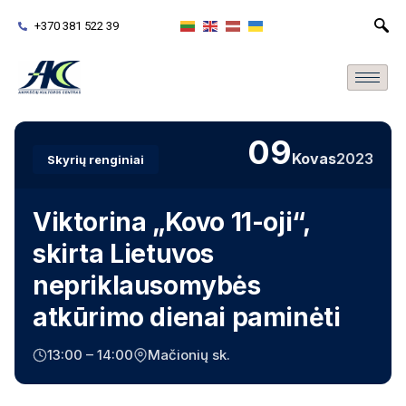
+370 381 522 39
09
Kovas
2023
Skyrių renginiai
Viktorina „Kovo 11-oji“,
skirta Lietuvos
nepriklausomybės
atkūrimo dienai paminėti
13:00 – 14:00
Mačionių sk.