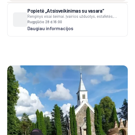
Popietė „Atsisveikinimas su vasara”
Renginys visai šeimai. Įvairios užduotys, estafetės,
žaidimai. Laužas, šokiai ir dainos stovyklavietėje prie
Rugpjūčio 28 d.
16:00
upės
Daugiau informacijos