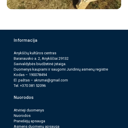
Informacija
Anykščių kultūros cen­tras
Baranausko a. 2, Anykščiai 29132
Savi­valdy­bės biudžet­inė įstaiga.
Duomenys kau­pi­ami ir saugomi Juri­dinių asmenų reg­istre
Kodas – 190078494
El. paš­tas –
akrumai@gmail.com
Tel. +370 381 52096
Nuorodos
Atvirieji duomenys
Nuorodos
Pranešėjų apsauga
Asmens duomenų apsauga