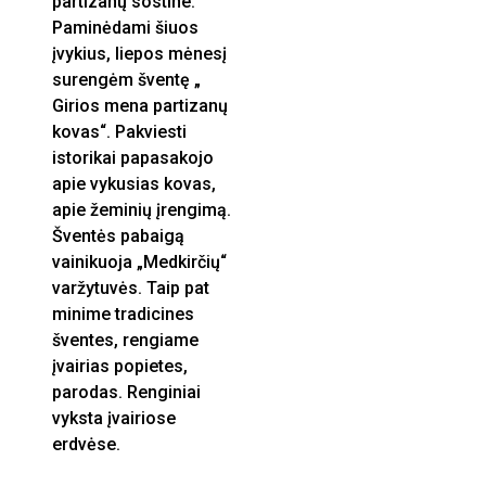
partizanų sostine.
Paminėdami šiuos
įvykius, liepos mėnesį
surengėm šventę „
Girios mena partizanų
kovas“. Pakviesti
istorikai papasakojo
apie vykusias kovas,
apie žeminių įrengimą.
Šventės pabaigą
vainikuoja „Medkirčių“
varžytuvės. Taip pat
minime tradicines
šventes, rengiame
įvairias popietes,
parodas. Renginiai
vyksta įvairiose
erdvėse.