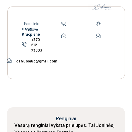
Padalinio
Daiva
vadovė
Kruopi­enė
+370
612
73603
daivuole63@gmail.com
Renginiai
Vasarą renginiai vyksta prie upės. Tai Joninės,