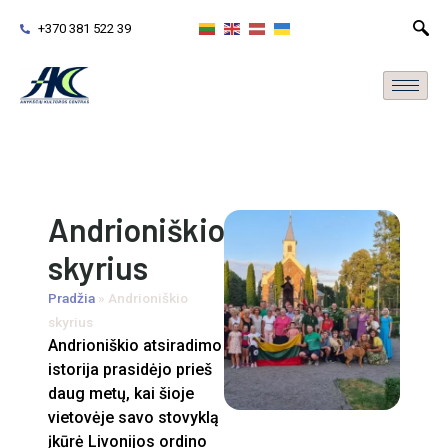
+370 381 522 39
Andrioniškio
skyrius
Pradžia
»
Andrioniškio
skyrius
Andrioniškio atsiradimo
istorija prasidėjo prieš
daug metų, kai šioje
vietovėje savo stovyklą
įkūrė Livonijos ordino