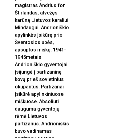
magistras Andrius fon
Štirlandas, atvežęs
karūną Lietuvos karaliui
Mindaugui. Andrioniškio
apylinkės įsikūrę prie
Šventosios upės,
apsuptos miškų. 1941-
1945metais
Andrioniškio gyventojai
įsijungė į partizaninę
kovą prieš sovietinius
okupantus. Partizanai
įsikūrė apylinkiniuose
miškuose. Absoliuti
dauguma gyventojų
rėmė Lietuvos
partizanus. Andrioniškis
buvo vadinamas