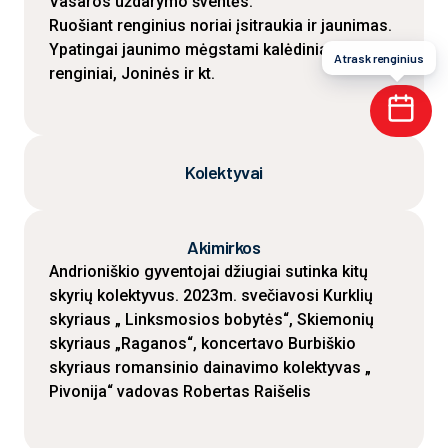
Vasaros uždarymo šventės.
Ruošiant renginius noriai įsitraukia ir jaunimas.
Ypatingai jaunimo mėgstami kalėdiniai
Atrask renginius
renginiai, Joninės ir kt.
Kolektyvai
Akimirkos
Andrioniškio gyventojai džiugiai sutinka kitų
skyrių kolektyvus. 2023m. svečiavosi Kurklių
skyriaus „ Linksmosios bobytės“, Skiemonių
skyriaus „Raganos“, koncertavo Burbiškio
skyriaus romansinio dainavimo kolektyvas „
Pivonija“ vadovas Robertas Raišelis