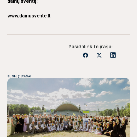
dainų šventę:
www.dainusvente.lt
Pasidalinkite įrašu:
SUSIJĘ ĮRAŠAI