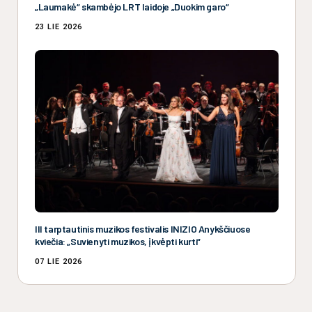
„Laumakė“ skambėjo LRT laidoje „Duokim garo“
23 LIE 2026
III tarptautinis muzikos festivalis INIZIO Anykščiuose
kviečia: „Suvienyti muzikos, įkvėpti kurti“
07 LIE 2026