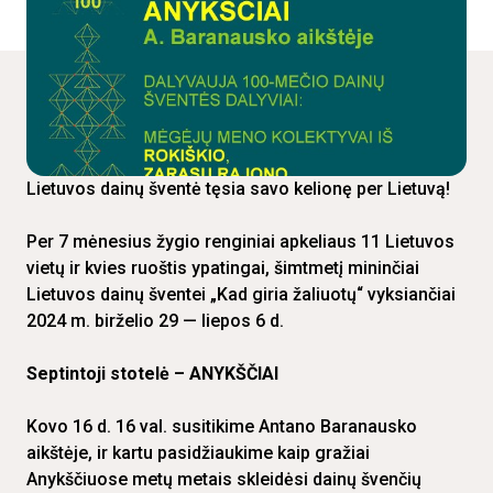
Lietuvos dainų šventė tęsia savo kelionę per Lietuvą!
Per 7 mėnesius žygio renginiai apkeliaus 11 Lietuvos
vietų ir kvies ruoštis ypatingai, šimtmetį mininčiai
Lietuvos dainų šventei „Kad giria žaliuotų“ vyksiančiai
2024 m. birželio 29 — liepos 6 d.
Septintoji stotelė – ANYKŠČIAI
Kovo 16 d. 16 val. susitikime Antano Baranausko
aikštėje, ir kartu pasidžiaukime kaip gražiai
Anykščiuose metų metais skleidėsi dainų švenčių