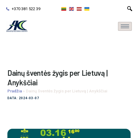
+370 381 522 39
Dainų šventės žygis per Lietuvą |
Anykščiai
Pradžia
»
Dainų šventės žygis per Lietuvą | Anykščiai
DATA: 2024-03-07