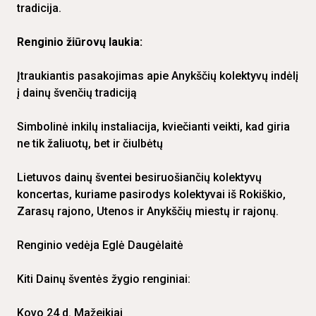
tradicija.
Renginio žiūrovų laukia:
Įtraukiantis pasakojimas apie Anykščių kolektyvų indėlį
į dainų švenčių tradiciją
Simbolinė inkilų instaliacija, kviečianti veikti, kad giria
ne tik žaliuotų, bet ir čiulbėtų
Lietuvos dainų šventei besiruošiančių kolektyvų
koncertas, kuriame pasirodys kolektyvai iš Rokiškio,
Zarasų rajono, Utenos ir Anykščių miestų ir rajonų.
Renginio vedėja Eglė Daugėlaitė
Kiti Dainų šventės žygio renginiai:
Kovo 24 d. Mažeikiai