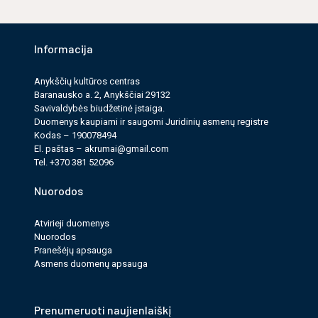
Informacija
Anykščių kultūros cen­tras
Baranausko a. 2, Anykščiai 29132
Savi­valdy­bės biudžet­inė įstaiga.
Duomenys kau­pi­ami ir saugomi Juri­dinių asmenų reg­istre
Kodas – 190078494
El. paš­tas –
akrumai@gmail.com
Tel. +370 381 52096
Nuorodos
Atvirieji duomenys
Nuorodos
Pranešėjų apsauga
Asmens duomenų apsauga
Prenumeruoti naujienlaiškį