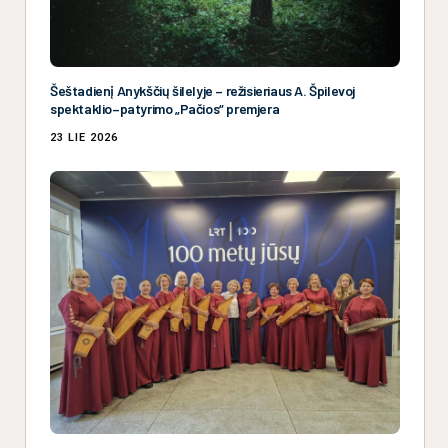
Šeštadienį Anykščių šilelyje – režisieriaus A. Špilevoj
spektaklio–patyrimo „Pačios“ premjera
23 LIE 2026