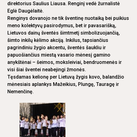
direktorius Saulius Liausa. Renginį vedė žurnalistė
Eglė Daugėlaitė.
Renginys dovanojo ne tik šventinę nuotaiką bei puikius
meno kolektyvų pasirodymus, bet ir pavasarišką,
Lietuvos dainų šventės šimtmetį simbolizuojančią,
šimto inkilų kėlimo akciją. Inkilus, tapsiančius
pagrindiniu žygio akcentu, šventės šaukliu ir
papuošiančius miestą vasario mėnesį gamino
anykštėnai – šeimos, moksleiviai, bendruomenės ir
visi šiai šventei neabejingi žmonės.
Tęsdamas kelionę per Lietuvą žygis kovo, balandžio
mėnesiais aplankys Mažeikius, Plungę, Tauragę ir
Nemenčinę.