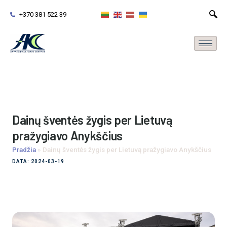
+370 381 522 39
Dainų šventės žygis per Lietuvą
pražygiavo Anykščius
Pradžia
»
Dainų šventės žygis per Lietuvą pražygiavo Anykščius
DATA: 2024-03-19