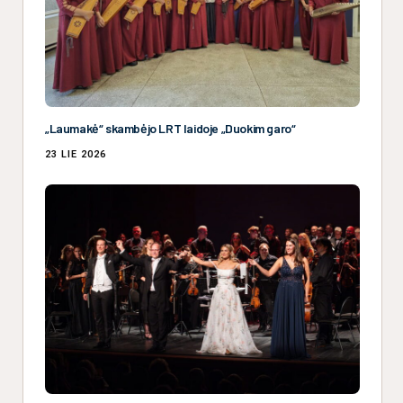
„Laumakė“ skambėjo LRT laidoje „Duokim garo“
23 LIE 2026