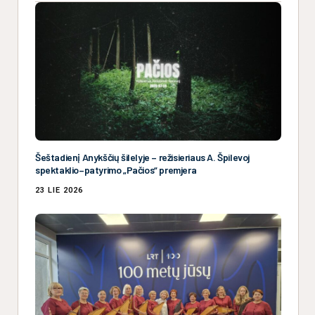
Šeštadienį Anykščių šilelyje – režisieriaus A. Špilevoj
spektaklio–patyrimo „Pačios“ premjera
23 LIE 2026