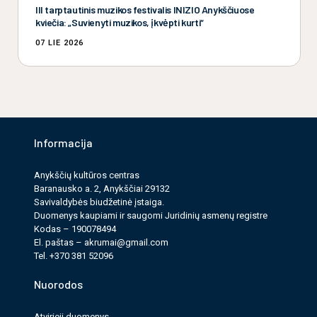
III tarptautinis muzikos festivalis INIZIO Anykščiuose
kviečia: „Suvienyti muzikos, įkvėpti kurti“
07 LIE 2026
Informacija
Anykščių kultūros cen­tras
Baranausko a. 2, Anykščiai 29132
Savi­valdy­bės biudžet­inė įstaiga.
Duomenys kau­pi­ami ir saugomi Juri­dinių asmenų reg­istre
Kodas – 190078494
El. paš­tas –
akrumai@gmail.com
Tel. +370 381 52096
Nuorodos
Atvirieji duomenys