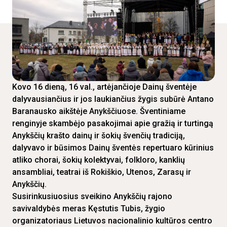
Kovo 16 dieną, 16 val., artėjančioje Dainų šventėje
dalyvausiančius ir jos laukiančius žygis subūrė Antano
Baranausko aikštėje Anykščiuose. Šventiniame
renginyje skambėjo pasakojimai apie gražią ir turtingą
Anykščių krašto dainų ir šokių švenčių tradiciją,
dalyvavo ir būsimos Dainų šventės repertuaro kūrinius
atliko chorai, šokių kolektyvai, folkloro, kanklių
ansambliai, teatrai iš Rokiškio, Utenos, Zarasų ir
Anykščių.
Susirinkusiuosius sveikino Anykščių rajono
savivaldybės meras Kęstutis Tubis, žygio
organizatoriaus Lietuvos nacionalinio kultūros centro