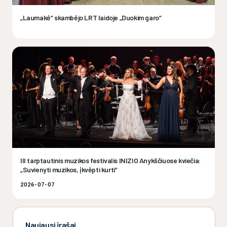
„Laumakė“ skambėjo LRT laidoje „Duokim garo“
III tarptautinis muzikos festivalis INIZIO Anykščiuose kviečia:
„Suvienyti muzikos, įkvėpti kurti“
2026-07-07
Naujausi įrašai