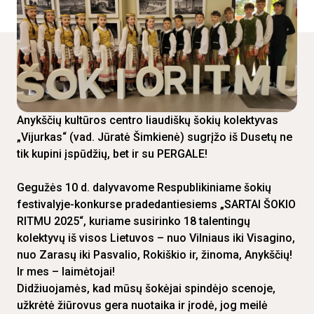
Anykščių kultūros centro liaudiškų šokių kolektyvas
„Vijurkas“ (vad. Jūratė Šimkienė) sugrįžo iš Dusetų ne
tik kupini įspūdžių, bet ir su PERGALE!
Gegužės 10 d. dalyvavome Respublikiniame šokių
festivalyje-konkurse pradedantiesiems „SARTAI ŠOKIO
RITMU 2025“, kuriame susirinko 18 talentingų
kolektyvų iš visos Lietuvos – nuo Vilniaus iki Visagino,
nuo Zarasų iki Pasvalio, Rokiškio ir, žinoma, Anykščių!
Ir mes – laimėtojai!
Didžiuojamės, kad mūsų šokėjai spindėjo scenoje,
užkrėtė žiūrovus gera nuotaika ir įrodė, jog meilė