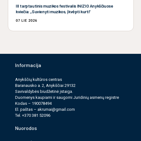
III tarptautinis muzikos festivalis INIZIO Anykščiuose
kviečia: „Suvienyti muzikos, įkvėpti kurti“
07 LIE 2026
Informacija
Anykščių kultūros cen­tras
Baranausko a. 2, Anykščiai 29132
Savi­valdy­bės biudžet­inė įstaiga.
Duomenys kau­pi­ami ir saugomi Juri­dinių asmenų reg­istre
Kodas – 190078494
El. paš­tas –
akrumai@gmail.com
Tel. +370 381 52096
Nuorodos