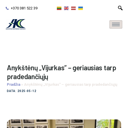
+370 381 522 39
Anykštėnų „Vijurkas“ – geriausias tarp
pradedančiųjų
Pradžia
»
Anykštėnų „Vijurkas“ – geriausias tarp pradedančiųjų
DATA: 2025-05-12