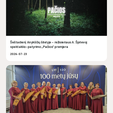
Šeštadienį Anykščių šilelyje – režisieriaus A. Špilevoj
spektaklio–patyrimo „Pačios“ premjera
2026-07-23