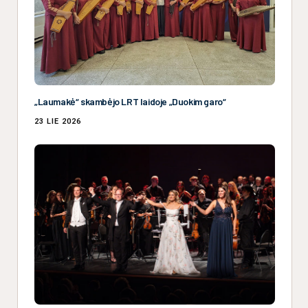
„Laumakė“ skambėjo LRT laidoje „Duokim garo“
23 LIE 2026