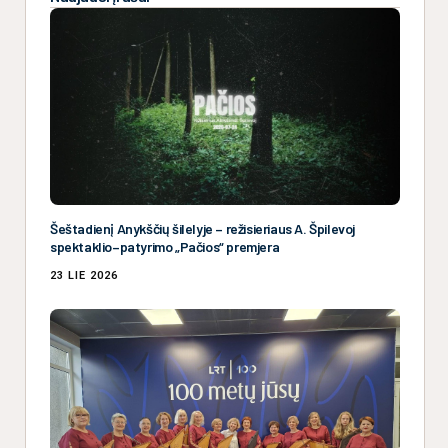
Šeštadienį Anykščių šilelyje – režisieriaus A. Špilevoj
spektaklio–patyrimo „Pačios“ premjera
23 LIE 2026