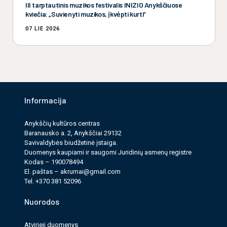
III tarptautinis muzikos festivalis INIZIO Anykščiuose
kviečia: „Suvienyti muzikos, įkvėpti kurti“
07 LIE 2026
Informacija
Anykščių kultūros cen­tras
Baranausko a. 2, Anykščiai 29132
Savi­valdy­bės biudžet­inė įstaiga.
Duomenys kau­pi­ami ir saugomi Juri­dinių asmenų reg­istre
Kodas – 190078494
El. paš­tas –
akrumai@gmail.com
Tel. +370 381 52096
Nuorodos
Atvirieji duomenys