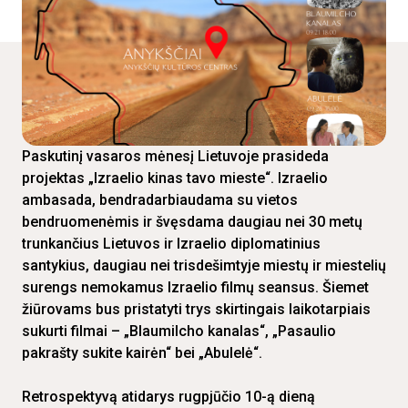
Paskutinį vasaros mėnesį Lietuvoje prasideda
projektas „Izraelio kinas tavo mieste“. Izraelio
ambasada, bendradarbiaudama su vietos
bendruomenėmis ir švęsdama daugiau nei 30 metų
trunkančius Lietuvos ir Izraelio diplomatinius
santykius, daugiau nei trisdešimtyje miestų ir miestelių
surengs nemokamus Izraelio filmų seansus. Šiemet
žiūrovams bus pristatyti trys skirtingais laikotarpiais
sukurti filmai – „Blaumilcho kanalas“, „Pasaulio
pakrašty sukite kairėn“ bei „Abulelė“.
Retrospektyvą atidarys rugpjūčio 10-ą dieną