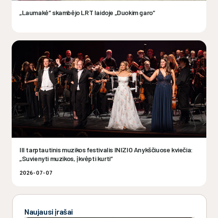
„Laumakė“ skambėjo LRT laidoje „Duokim garo“
III tarptautinis muzikos festivalis INIZIO Anykščiuose kviečia:
„Suvienyti muzikos, įkvėpti kurti“
2026-07-07
Naujausi įrašai