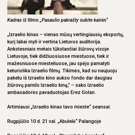
Kadras iš filmo „Pasaulio pakrašty sukite kairėn“
„Izraelio kinas – vienas mūsų vertingiausių eksportų,
kurį labai myli ir vertina Lietuvos auditorija.
Ankstesniais metais tūkstančiai žiūrovų visoje
Lietuvoje, tiek didžiuosiuose miestuose, tiek ir
mažesniuose miesteliuose, jau spėjo pamatyti
keturiolika Izraelio filmų. Tikimės, kad su naujuoju
paketu iš Izraelio kino aukso fondo dar daugiau
žiūrovų pamils Izraelio kiną,” – sako Izraelio
ambasadorės pavaduotojas Erez Golan.
Artimiausi „Izraelio kinas tavo mieste“ seansai:
Rugpjūčio 10 d. 21 val. „Abulelė“ Palangoje