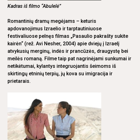
Kadras iš filmo “Abulelė”
Romantinių dramų megėjams – keturis
apdovanojimus Izraelio ir tarptautiniuose
festivaliuose pelnęs filmas „Pasaulio pakrašty sukite
kairėn“ (rež. Avi Nesher, 2004) apie dviejų į Izraelį
atvykusių merginų, indės ir prancūzės, draugystę bei
meilės romaną. Filme taip pat nagrinėjami sunkumai ir
netikėtumai, kylantys integruojantis šeimoms iš
skirtingų etninių terpių, jų kova su imigracija ir
prietarais.