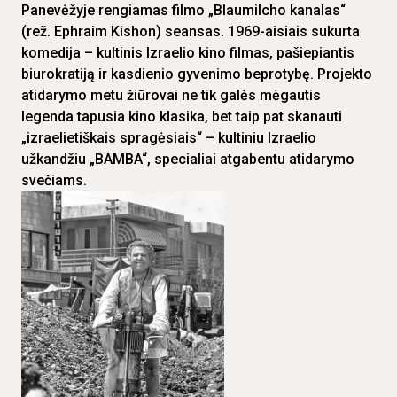
Panevėžyje rengiamas filmo „Blaumilcho kanalas“
(rež. Ephraim Kishon) seansas. 1969-aisiais sukurta
komedija – kultinis Izraelio kino filmas, pašiepiantis
biurokratiją ir kasdienio gyvenimo beprotybę. Projekto
atidarymo metu žiūrovai ne tik galės mėgautis
legenda tapusia kino klasika, bet taip pat skanauti
„izraelietiškais spragėsiais“ – kultiniu Izraelio
užkandžiu „BAMBA“, specialiai atgabentu atidarymo
svečiams.