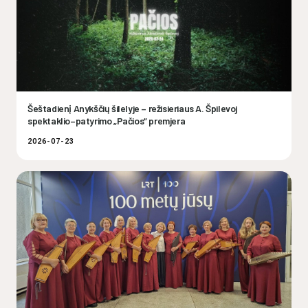
Šeštadienį Anykščių šilelyje – režisieriaus A. Špilevoj
spektaklio–patyrimo „Pačios“ premjera
2026-07-23