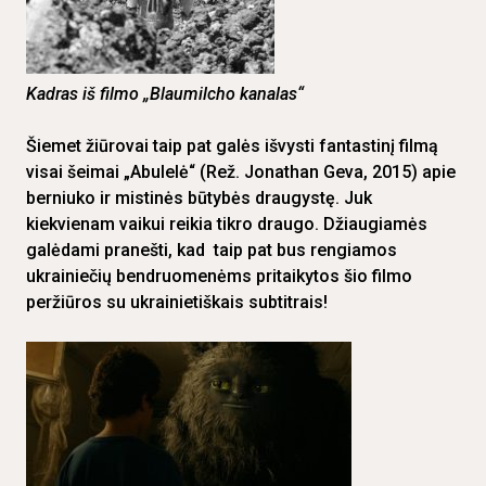
Kadras iš filmo „Blaumilcho kanalas“
Šiemet žiūrovai taip pat galės išvysti fantastinį filmą
visai šeimai „Abulelė“ (Rež. Jonathan Geva, 2015) apie
berniuko ir mistinės būtybės draugystę. Juk
kiekvienam vaikui reikia tikro draugo. Džiaugiamės
galėdami pranešti, kad taip pat bus rengiamos
ukrainiečių bendruomenėms pritaikytos šio filmo
peržiūros su ukrainietiškais subtitrais!