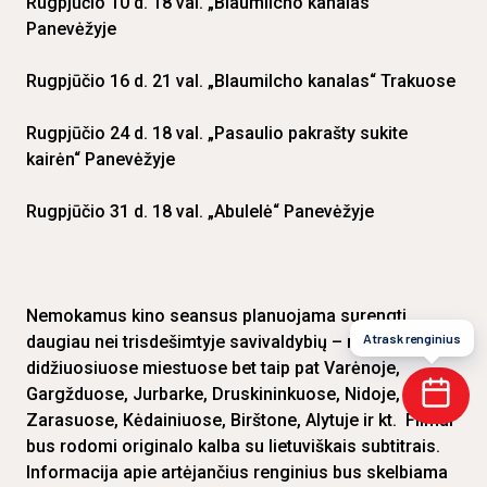
Rugpjūčio 10 d. 18 val. „Blaumilcho kanalas“
Panevėžyje
Rugpjūčio 16 d. 21 val. „Blaumilcho kanalas“ Trakuose
Rugpjūčio 24 d. 18 val. „Pasaulio pakrašty sukite
kairėn“ Panevėžyje
Rugpjūčio 31 d. 18 val. „Abulelė“ Panevėžyje
Nemokamus kino seansus planuojama surengti
Atrask renginius
daugiau nei trisdešimtyje savivaldybių – ne tik
didžiuosiuose miestuose bet taip pat Varėnoje,
Gargžduose, Jurbarke, Druskininkuose, Nidoje,
Zarasuose, Kėdainiuose, Birštone, Alytuje ir kt. Filmai
bus rodomi originalo kalba su lietuviškais subtitrais.
Informacija apie artėjančius renginius bus skelbiama