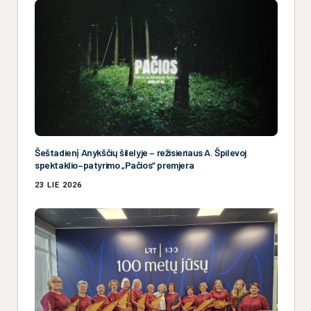
Šeštadienį Anykščių šilelyje – režisieriaus A. Špilevoj
spektaklio–patyrimo „Pačios“ premjera
23 LIE 2026