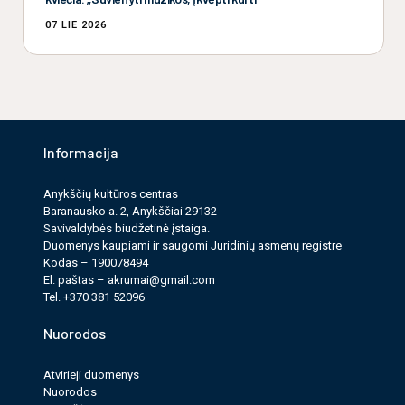
07 LIE 2026
Informacija
Anykščių kultūros cen­tras
Baranausko a. 2, Anykščiai 29132
Savi­valdy­bės biudžet­inė įstaiga.
Duomenys kau­pi­ami ir saugomi Juri­dinių asmenų reg­istre
Kodas – 190078494
El. paš­tas –
akrumai@gmail.com
Tel. +370 381 52096
Nuorodos
Atvirieji duomenys
Nuorodos