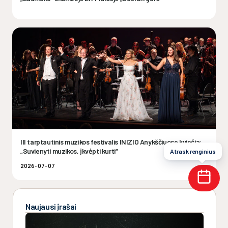
III tarptautinis muzikos festivalis INIZIO Anykščiuose kviečia:
„Suvienyti muzikos, įkvėpti kurti“
Atrask renginius
2026-07-07
Naujausi įrašai