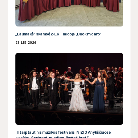
„Laumakė“ skambėjo LRT laidoje „Duokim garo“
23 LIE 2026
III tarptautinis muzikos festivalis INIZIO Anykščiuose
kviečia: „Suvienyti muzikos, įkvėpti kurti“