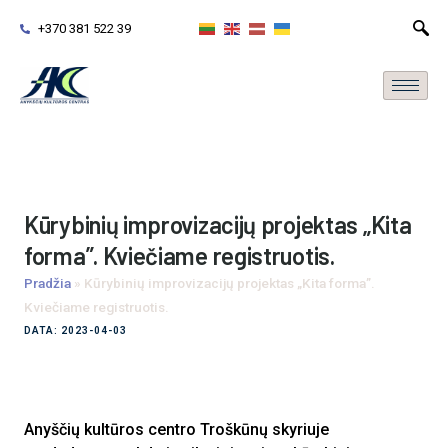
+370 381 522 39
Kūrybinių improvizacijų projektas „Kita
forma”. Kviečiame registruotis.
Pradžia
»
Kūrybinių improvizacijų projektas „Kita forma”.
Kviečiame registruotis.
DATA: 2023-04-03
Anyščių kultūros centro Troškūnų skyriuje