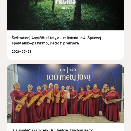
Šeštadienį Anykščių šilelyje – režisieriaus A. Špilevoj
spektaklio–patyrimo „Pačios“ premjera
2026-07-23
„Laumakė“ skambėjo LRT laidoje „Duokim garo“