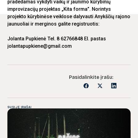
pradedamas vykdyti vaikų ir jaunimo kūrybinių
improvizacijų projektas „Kita forma”. Norintys
projekto kūrybinėse veiklose dalyvauti Anykščių rajono
jaunuoliai ir merginos galite registruotis:
Jolanta Pupkienė Tel. 8 62766848 El. pastas
jolantapupkiene@gmail.com
Pasidalinkite įrašu:
SUSIJĘ ĮRAŠAI