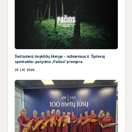
Šeštadienį Anykščių šilelyje – režisieriaus A. Špilevoj
spektaklio–patyrimo „Pačios“ premjera
23 LIE 2026