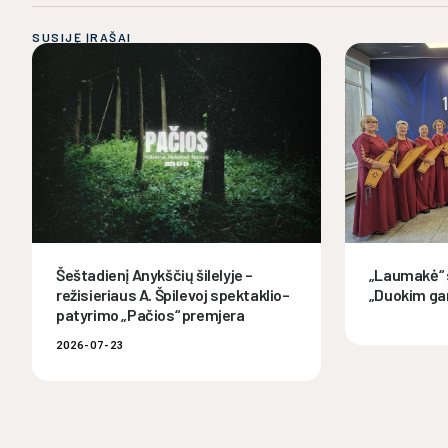
SUSIJĘ ĮRAŠAI
Šeštadienį Anykščių šilelyje –
„Laumakė“ 
režisieriaus A. Špilevoj spektaklio–
„Duokim ga
patyrimo „Pačios“ premjera
2026-07-23