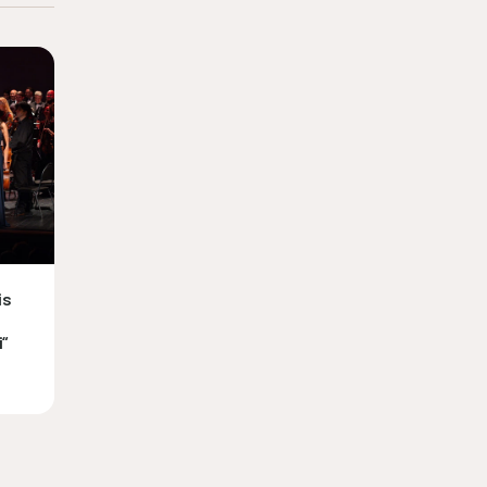
is
i“