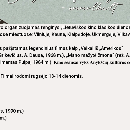
 organizuojamas renginys „Lietuviškos kino klasikos dieno
ose miestuose: Vilniuje, Kaune, Klaipėdoje, Ukmergėje, Vilkav
ms pažįstamus legendinius filmus kaip „Vaikai iš „Amerikos“
. Grikevičius, A. Dausa, 1968 m.), „Mano mažytė žmona“ (rež. A.
984 m.). 𝐊𝐢𝐧𝐨 𝐬𝐞𝐚𝐧𝐬𝐚𝐢 𝐯𝐲𝐤𝐬 𝐀𝐧𝐲𝐤𝐬̌𝐜̌𝐢𝐮̨ 𝐤𝐮𝐥𝐭𝐮̄𝐫𝐨𝐬 𝐜𝐞
. Filmai rodomi rugsėjo 13-14 dienomis.
is, 1990 m.)
 m.)