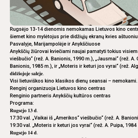
Rugsėjo 13-14 dienomis nemokamas Lietuvos kino centro
šiemet kino mylėtojus prie didžiųjų ekranų kvies aštuoniu
Pasvalyje, Marijampolėje ir Anykščiuose
Anykščių žiūrovai kviečiami naujai pamatyti tokius visie
viešbučio“ (rež. A. Banionis, 1990 m.), „Jausmai“ (rež. A
Banionis, 1985 m.), ir „Moteris ir keturi jos vyrai“ (rež. Algimantas Puipa, 1
𝐝𝐢𝐝𝐳̌𝐢𝐨𝐣𝐨𝐣𝐞 𝐬𝐚𝐥𝐞̇𝐣𝐞.
Visi lietuviškos kino klasikos dienų seansai – nemokami
Renginį organizuoja Lietuvos kino centras
Renginio partneris Anykščių kultūros centras
Programa:
𝐑𝐮𝐠𝐬𝐞̇𝐣𝐨 𝟏𝟑 𝐝.
17:30 val. „Vaikai iš „Amerikos“ viešbučio“ (rež. A. Banion
19:30 val. „Moteris ir keturi jos vyrai“ (rež. A. Puipa, 1984
𝐑𝐮𝐠𝐬𝐞̇𝐣𝐨 𝟏𝟒 𝐝.