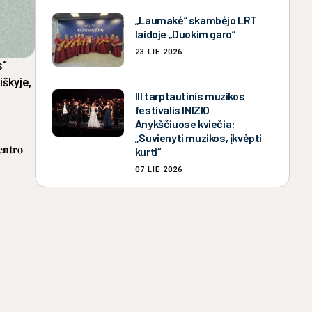
„Laumakė“ skambėjo LRT
laidoje „Duokim garo“
23 LIE 2026
s“
iškyje,
III tarptautinis muzikos
festivalis INIZIO
Anykščiuose kviečia:
„Suvienyti muzikos, įkvėpti
𝐭𝐫𝐨
kurti“
07 LIE 2026