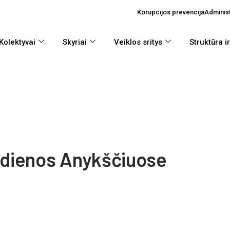
Korupcijos prevencija
Administ
Kolektyvai
Skyriai
Veiklos sritys
Struktūra i
s dienos Anykščiuose