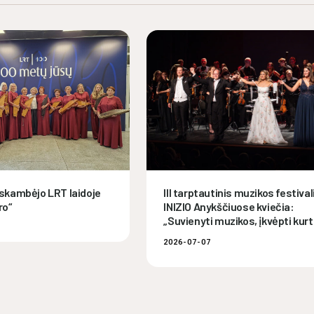
skambėjo LRT laidoje
III tarptautinis muzikos festival
ro“
INIZIO Anykščiuose kviečia:
„Suvienyti muzikos, įkvėpti kurt
2026-07-07