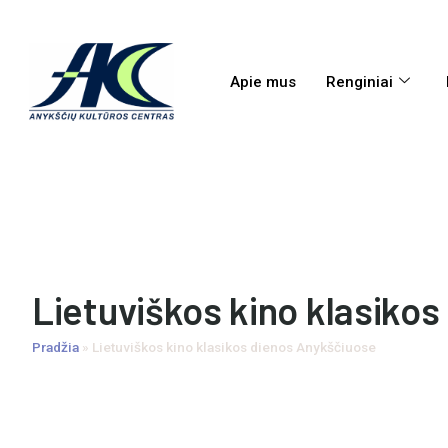
Apie mus
Renginiai
Lietuviškos kino klasiko
Pradžia
»
Lietuviškos kino klasikos dienos Anykščiuose