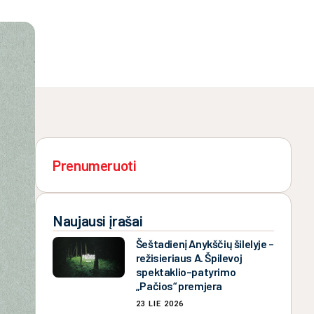
Prenumeruoti
Naujausi įrašai
Šeštadienį Anykščių šilelyje –
režisieriaus A. Špilevoj
spektaklio–patyrimo
„Pačios“ premjera
23 LIE 2026