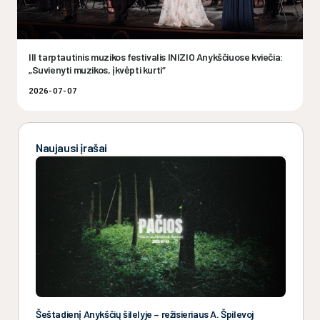
III tarptautinis muzikos festivalis INIZIO Anykščiuose kviečia:
„Suvienyti muzikos, įkvėpti kurti“
2026-07-07
Naujausi įrašai
Šeštadienį Anykščių šilelyje – režisieriaus A. Špilevoj