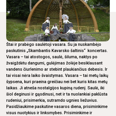
Štai ir prabėgo saulėtoji vasara. Su ja nuskambėjo
paskutinis „Skambantis Kavarsko šaltinis“ koncertas.
Vasara – tai atostogos, saulė, šiluma, naktys po
žvaigždėtu dangumi, gulėjimas žolėje besiklausant
vandens čiurlenimo ar stebint plaukiančius debesis. Ir
tai visai nėra laiko švaistymas. Vasara – tai metų laikų
šypsena, kuri praeina greičiau nei bet kuris kitas metų
laikas. Ji atneša nostalgijos kupiną rudenį. Saulė, iki
šiol deginusi ir gąsdinusi, net ir ta nuolankiai paklūsta
rudeniui, prisimerkia, sutramdo ugnies liežuvius.
Pasidžiaukime paskutine vasaros diena, prisiminkime
visus nuotykius ir linksmybes. Prisiminkime ir