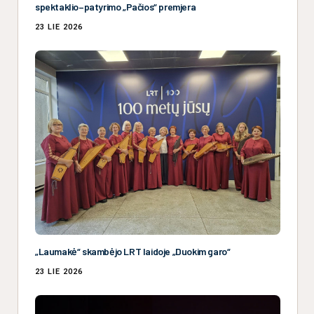
spektaklio–patyrimo „Pačios“ premjera
23 LIE 2026
„Laumakė“ skambėjo LRT laidoje „Duokim garo“
23 LIE 2026