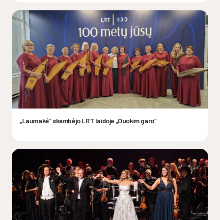
„Laumakė“ skambėjo LRT laidoje „Duokim garo“