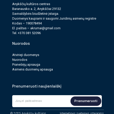
Anykščių kultūros cen­tras
Baranausko a. 2, Anykščiai 29132
Savi­valdy­bės biudžet­inė įstaiga.
Duomenys kau­pi­ami ir saugomi Juri­dinių asmenų reg­istre
Kodas – 190078494
El. paš­tas –
akrumai@gmail.com
Tel. +370 381 52096
Nuorodos
Atvirieji duomenys
Nuorodos
Pranešėjų apsauga
Asmens duomenų apsauga
Prenumeruoti naujienlaiškį
Prenumeruoti
© 2025 Anykščių kultūros
Internetinės svetainės įstaigoms