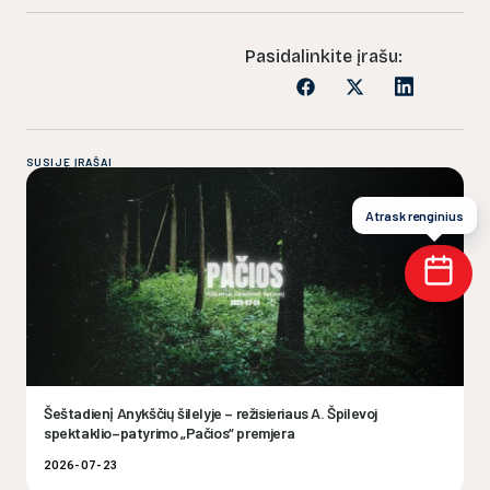
Pasidalinkite įrašu:
SUSIJĘ ĮRAŠAI
Atrask renginius
Šeštadienį Anykščių šilelyje – režisieriaus A. Špilevoj
spektaklio–patyrimo „Pačios“ premjera
2026-07-23