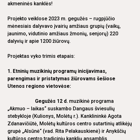
akmeninės kanklės!
Projekto veiklose 2023 m. gegužės – rugpjūčio
mėnesiais dalyvavo įvairių amžiaus grupių (vaikų,
jaunimo, vidutinio amžiaus žmonių, senjorų) 220
dalyvių ir apie 1200 žiūrovų.
Projektas vyko trimis etapais:
1. Etninių muzikinių programų inicijavimas,
parengimas ir pristatymas žiūrovams šešiose
Utenos regiono vietovėse:
Gegužės 12 d.
muzikinė programa
„Akmuo – laikas“ suskambo Dangaus šviesulių
stebykloje (Kulionys, Molėtų r.). Kanklininkė Agota
Zdanavičiūtė, Molėtų kultūros centro sutartinių atlikėjų
grupė „Alsūnė“ (vad. Rita Pelakauskienė) ir Anykščių
kultūros centro tradicinių kanklių ansamblis