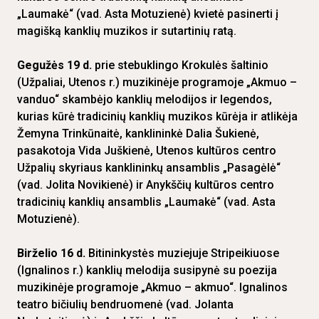
„Laumakė“ (vad. Asta Motuzienė) kvietė pasinerti į
magišką kanklių muzikos ir sutartinių ratą.
Gegužės 19 d.
prie stebuklingo Krokulės šaltinio
(Užpaliai, Utenos r.) muzikinėje programoje „Akmuo –
vanduo“ skambėjo kanklių melodijos ir legendos,
kurias kūrė tradicinių kanklių muzikos kūrėja ir atlikėja
Žemyna Trinkūnaitė, kanklininkė Dalia Šukienė,
pasakotoja Vida Juškienė, Utenos kultūros centro
Užpalių skyriaus kanklininkų ansamblis „Pasagėlė“
(vad. Jolita Novikienė) ir Anykščių kultūros centro
tradicinių kanklių ansamblis „Laumakė“ (vad. Asta
Motuzienė).
Birželio 16 d.
Bitininkystės muziejuje Stripeikiuose
(Ignalinos r.) kanklių melodija susipynė su poezija
muzikinėje programoje „Akmuo – akmuo“. Ignalinos
teatro bičiulių bendruomenė (vad. Jolanta