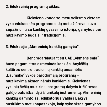
2. Edukacinių programų ciklas:
Kiekvieno koncerto metu veiksmo vietose
vyko edukacinės programos. Jų metu žiūrovai buvo
supažindinti su kanklių gyvavimo istorija, gamybos bei
muzikavimo būdais ir tradicijomis.
3. Edukacija „Akmeninių kanklių gamyba“:
Bendradarbiaujant su UAB „Akmens sala“
buvo pagamintos akmeninės kanklės. Anykščių
kultūros centro tradicinių kanklių ansamblis
„Laumakė“ vykdė parodomąją programą –
muzikavimą akmeninėmis kanklėmis. Kiekvienas
vykusių šešių muzikinių programų dalyvis ir žiūrovas
galėjo pats išbandyti šį unikalų instrumentą. Akmeninių
kanklių gamintojas, edukatorius Valdas Bakšys
susitikimo metu papasakojo, kaip vyko visas gamybos