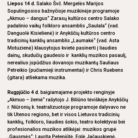
Liepos 14 d.
Salako Švč. Mergelės Marijos
Sopulingosios bažnyčioje muzikinėje programoje
„Akmuo – dangus“ Zarasų kultūros centro Salako
padalinio vaikų folkloro ansamblis „Saulala“ (vad.
Danguolė Kisielienė) ir Anykščių kultūros centro
tradicinių kanklių ansamblis „Laumakė“ (vad. Asta
Motuzienė) klausytojus kvietė pasinerti į liaudies
dainų, skudučių gaudesio ir kanklių muzikos pasaulį,
nerealius įspūdžius dovanojo muzikantų Sauliaus
Petreikio (pučiamieji instrumentai) ir Chris Ruebens
(gitara) atliekama muzika.
Rugpjūčio 4 d.
baigiamajame projekto renginyje
„Akmuo – žemė“ rašytojo J. Biliūno tėviškėje Anykščių
r. Niūronių k. teatralizuotoje programoje dalyvavo ne
tik Utenos regiono, bet ir visos Lietuvos tradicinių
kanklių, folkloro, liaudies šokio, teatro kolektyvai bei
profesionalios muzikos atlikėjai: muzikos grupė
„Gausmės“: Laurita Peleniūtė, Eglė Jačauskienė,