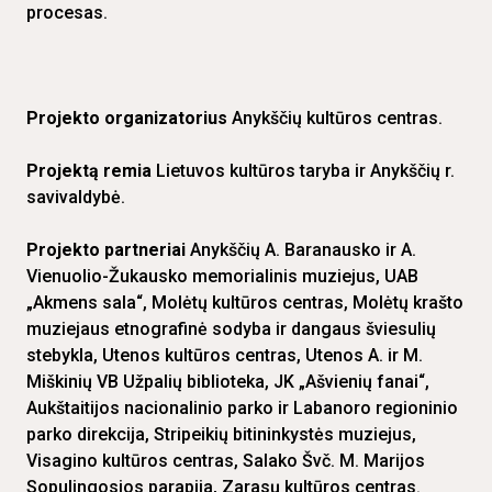
procesas.
Projekto organizatorius
Anykščių kultūros centras.
Projektą remia
Lietuvos kultūros taryba ir Anykščių r.
savivaldybė.
Projekto partneriai
Anykščių A. Baranausko ir A.
Vienuolio-Žukausko memorialinis muziejus, UAB
„Akmens sala“, Molėtų kultūros centras, Molėtų krašto
muziejaus etnografinė sodyba ir dangaus šviesulių
stebykla, Utenos kultūros centras, Utenos A. ir M.
Miškinių VB Užpalių biblioteka, JK „Ašvienių fanai“,
Aukštaitijos nacionalinio parko ir Labanoro regioninio
parko direkcija, Stripeikių bitininkystės muziejus,
Visagino kultūros centras, Salako Švč. M. Marijos
Sopulingosios parapija, Zarasų kultūros centras.