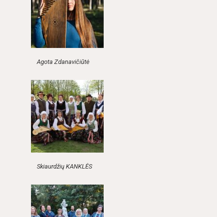
Agota Zdanavičiūtė
Skiaurdžių KANKLĖS