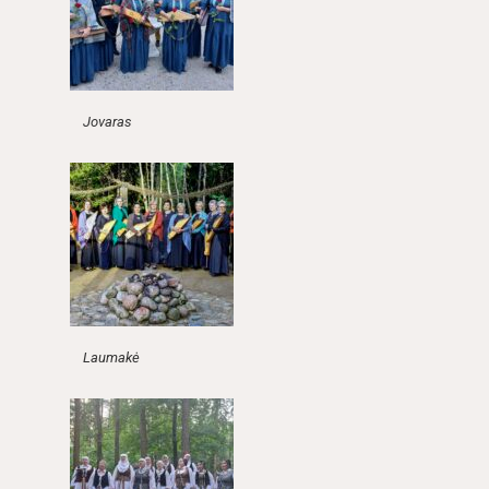
Jovaras
Laumakė