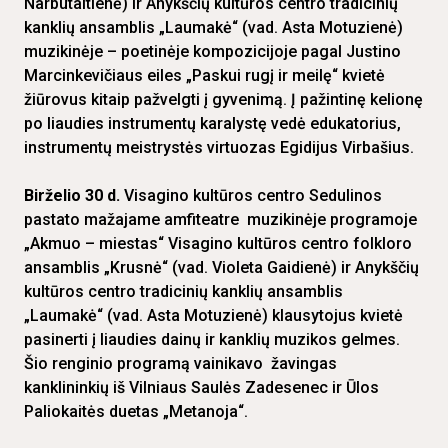
Narbutaitienė) ir Anykščių kultūros centro tradicinių
kanklių ansamblis „Laumakė“ (vad. Asta Motuzienė)
muzikinėje – poetinėje kompozicijoje pagal Justino
Marcinkevičiaus eiles „Paskui rugį ir meilę“ kvietė
žiūrovus kitaip pažvelgti į gyvenimą. Į pažintinę kelionę
po liaudies instrumentų karalystę vedė edukatorius,
instrumentų meistrystės virtuozas Egidijus Virbašius.
Birželio 30 d.
Visagino kultūros centro Sedulinos
pastato mažajame amfiteatre muzikinėje programoje
„Akmuo – miestas“ Visagino kultūros centro folkloro
ansamblis „Krusnė“ (vad. Violeta Gaidienė) ir Anykščių
kultūros centro tradicinių kanklių ansamblis
„Laumakė“ (vad. Asta Motuzienė) klausytojus kvietė
pasinerti į liaudies dainų ir kanklių muzikos gelmes.
Šio renginio programą vainikavo žavingas
kanklininkių iš Vilniaus Saulės Zadesenec ir Ūlos
Paliokaitės duetas „Metanoja“.