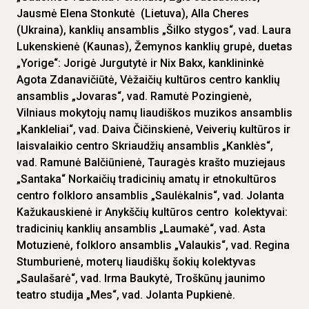
Jausmė Elena Stonkutė (Lietuva), Alla Cheres
(Ukraina), kanklių ansamblis „Šilko stygos“, vad. Laura
Lukenskienė (Kaunas), Žemynos kanklių grupė, duetas
„Yorige“: Jorigė Jurgutytė ir Nix Bakx, kanklininkė
Agota Zdanavičiūtė, Vėžaičių kultūros centro kanklių
ansamblis „Jovaras“, vad. Ramutė Pozingienė,
Vilniaus mokytojų namų liaudiškos muzikos ansamblis
„Kankleliai“, vad. Daiva Čičinskienė, Veiverių kultūros ir
laisvalaikio centro Skriaudžių ansamblis „Kanklės“,
vad. Ramunė Balčiūnienė, Tauragės krašto muziejaus
„Santaka“ Norkaičių tradicinių amatų ir etnokultūros
centro folkloro ansamblis „Saulėkalnis“, vad. Jolanta
Kažukauskienė ir Anykščių kultūros centro kolektyvai:
tradicinių kanklių ansamblis „Laumakė“, vad. Asta
Motuzienė, folkloro ansamblis „Valaukis“, vad. Regina
Stumburienė, moterų liaudiškų šokių kolektyvas
„Saulašarė“, vad. Irma Baukytė, Troškūnų jaunimo
teatro studija „Mes“, vad. Jolanta Pupkienė.