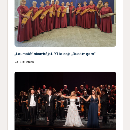
„Laumakė“ skambėjo LRT laidoje „Duokim garo“
23 LIE 2026