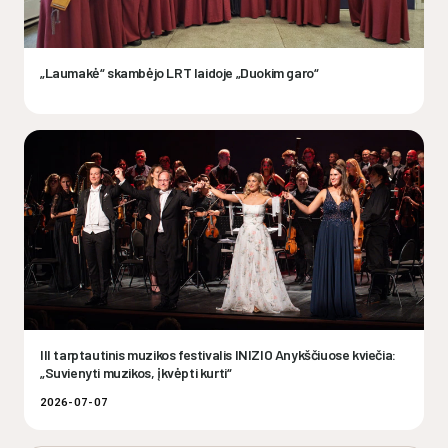
„Laumakė“ skambėjo LRT laidoje „Duokim garo“
III tarptautinis muzikos festivalis INIZIO Anykščiuose kviečia:
„Suvienyti muzikos, įkvėpti kurti“
2026-07-07