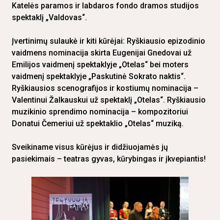
Katelės paramos ir labdaros fondo dramos studijos
spektaklį „Valdovas“.
Įvertinimų sulaukė ir kiti kūrėjai: Ryškiausio epizodinio
vaidmens nominacija skirta Eugenijai Gnedovai už
Emilijos vaidmenį spektaklyje „Otelas“ bei moters
vaidmenį spektaklyje „Paskutinė Sokrato naktis“.
Ryškiausios scenografijos ir kostiumų nominacija –
Valentinui Žalkauskui už spektaklį „Otelas“. Ryškiausio
muzikinio sprendimo nominacija – kompozitoriui
Donatui Čemeriui už spektaklio „Otelas“ muziką.
Sveikiname visus kūrėjus ir didžiuojamės jų
pasiekimais – teatras gyvas, kūrybingas ir įkvepiantis!