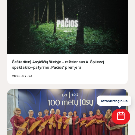
Šeštadienį Anykščių šilelyje – režisieriaus A. Špilevoj
spektaklio–patyrimo „Pačios“ premjera
2026-07-23
Atrask renginius