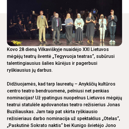
Kovo 28 dieną Vilkaviškyje nuaidėjo XXI Lietuvos
mėgėjų teatrų šventė „Tegyvuoja teatras“, subūrusi
talentingiausius šalies kūrėjus ir pagerbusi
ryškiausius jų darbus.
Didžiuojamės, kad tarp laureatų – Anykščių kultūros
centro teatro bendruomenė, pelniusi net penkias
nominacijas! Už ypatingus nuopelnus Lietuvos mėgėjų
teatrui statulėle apdovanotas teatro režisierius Jonas
Buziliauskas. Jam taip pat skirta ryškiausio
režisieriaus darbo nominacija už spektaklius „Otelas“,
„Paskutinė Sokrato naktis“ bei Kunigo švietėjo Jono