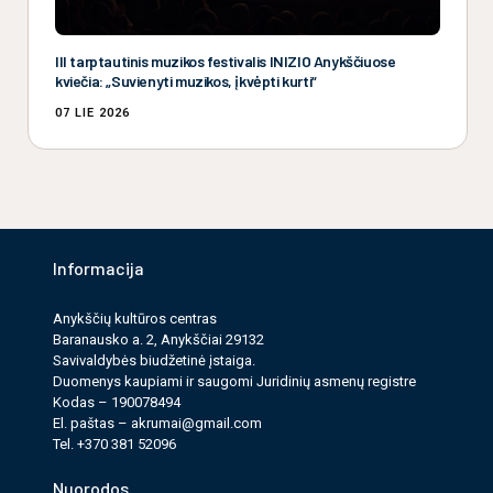
III tarptautinis muzikos festivalis INIZIO Anykščiuose
kviečia: „Suvienyti muzikos, įkvėpti kurti“
07 LIE 2026
Informacija
Anykščių kultūros cen­tras
Baranausko a. 2, Anykščiai 29132
Savi­valdy­bės biudžet­inė įstaiga.
Duomenys kau­pi­ami ir saugomi Juri­dinių asmenų reg­istre
Kodas – 190078494
El. paš­tas –
akrumai@gmail.com
Tel. +370 381 52096
Nuorodos