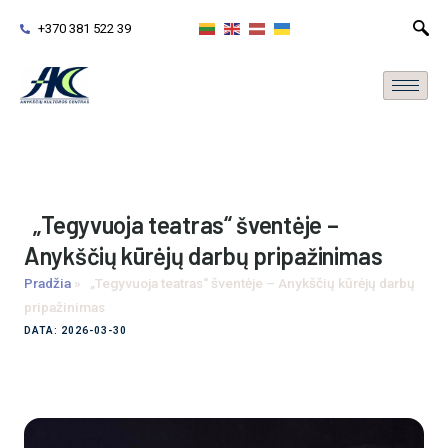
+370 381 522 39
„Tegyvuoja teatras“ šventėje –
Anykščių kūrėjų darbų pripažinimas
Pradžia
»
„Tegyvuoja teatras“ šventėje – Anykščių kūrėjų darbų
pripažinimas
DATA: 2026-03-30