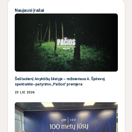
Naujausi įrašai
Šeštadienį Anykščių šilelyje – režisieriaus A. Špilevoj
spektaklio–patyrimo „Pačios“ premjera
23 LIE 2026