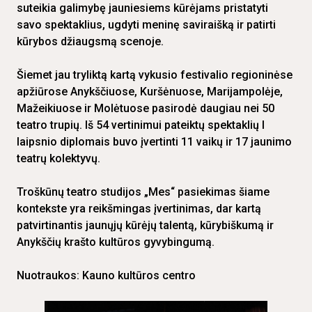
suteikia galimybę jauniesiems kūrėjams pristatyti
savo spektaklius, ugdyti meninę saviraišką ir patirti
kūrybos džiaugsmą scenoje.
Šiemet jau tryliktą kartą vykusio festivalio regioninėse
apžiūrose Anykščiuose, Kuršėnuose, Marijampolėje,
Mažeikiuose ir Molėtuose pasirodė daugiau nei 50
teatro trupių. Iš 54 vertinimui pateiktų spektaklių I
laipsnio diplomais buvo įvertinti 11 vaikų ir 17 jaunimo
teatrų kolektyvų.
Troškūnų teatro studijos „Mes“ pasiekimas šiame
kontekste yra reikšmingas įvertinimas, dar kartą
patvirtinantis jaunųjų kūrėjų talentą, kūrybiškumą ir
Anykščių krašto kultūros gyvybingumą.
Nuotraukos: Kauno kultūros centro