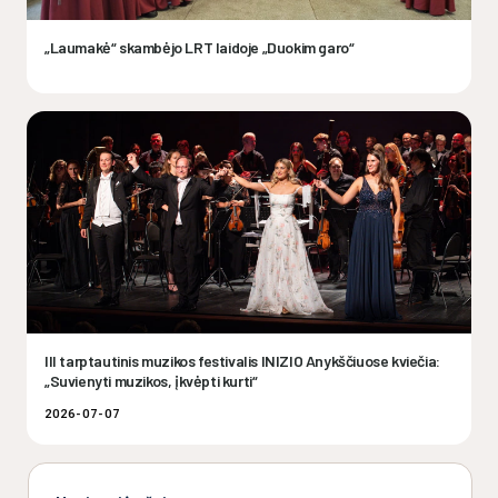
„Laumakė“ skambėjo LRT laidoje „Duokim garo“
III tarptautinis muzikos festivalis INIZIO Anykščiuose kviečia:
„Suvienyti muzikos, įkvėpti kurti“
2026-07-07