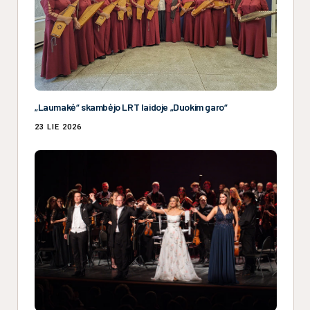
„Laumakė“ skambėjo LRT laidoje „Duokim garo“
23 LIE 2026