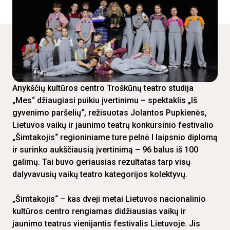
Anykščių kultūros centro Troškūnų teatro studija
„Mes“ džiaugiasi puikiu įvertinimu – spektaklis „Iš
gyvenimo paršelių“, režisuotas Jolantos Pupkienės,
Lietuvos vaikų ir jaunimo teatrų konkursinio festivalio
„Šimtakojis“ regioniniame ture pelnė I laipsnio diplomą
ir surinko aukščiausią įvertinimą – 96 balus iš 100
galimų. Tai buvo geriausias rezultatas tarp visų
dalyvavusių vaikų teatro kategorijos kolektyvų.
„Šimtakojis“ – kas dveji metai Lietuvos nacionalinio
kultūros centro rengiamas didžiausias vaikų ir
jaunimo teatrus vienijantis festivalis Lietuvoje. Jis