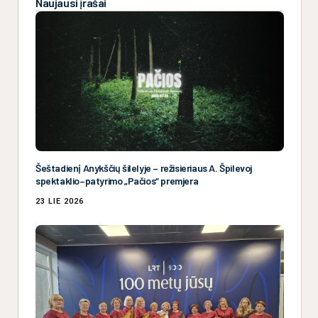
Naujausi įrašai
Šeštadienį Anykščių šilelyje – režisieriaus A. Špilevoj
spektaklio–patyrimo „Pačios“ premjera
23 LIE 2026