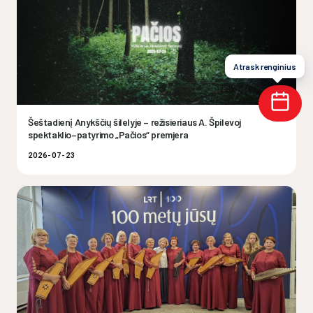
Atrask renginius
Šeštadienį Anykščių šilelyje – režisieriaus A. Špilevoj
spektaklio–patyrimo „Pačios“ premjera
2026-07-23