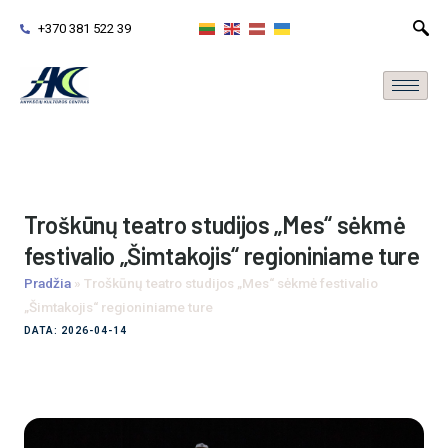
+370 381 522 39
Troškūnų teatro studijos „Mes“ sėkmė
festivalio „Šimtakojis“ regioniniame ture
Pradžia
»
Troškūnų teatro studijos „Mes“ sėkmė festivalio
„Šimtakojis“ regioniniame ture
DATA: 2026-04-14