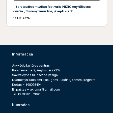
III tarptautinis muzikos festivalis INIZIO Anykščiuose
kviečia: „Suvienyti muzikos, įkvėpti kurti“
07 LIE 2026
Informacija
Anykščių kultūros cen­tras
Baranausko a. 2, Anykščiai 29132
Savi­valdy­bės biudžet­inė įstaiga.
Duomenys kau­pi­ami ir saugomi Juri­dinių asmenų reg­istre
Kodas – 190078494
El. paš­tas –
akrumai@gmail.com
Tel. +370 381 52096
Nuorodos