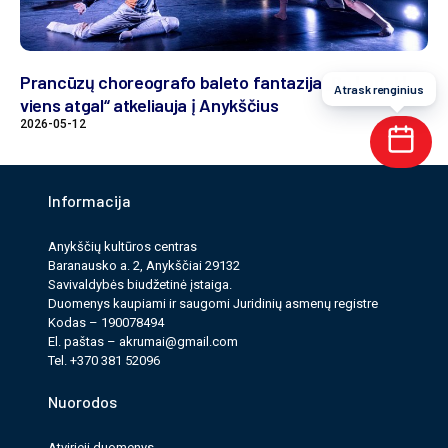
Prancūzų choreografo baleto fantazija „Du į priekį,
Atrask renginius
viens atgal“ atkeliauja į Anykščius
2026-05-12
Informacija
Anykščių kultūros cen­tras
Baranausko a. 2, Anykščiai 29132
Savi­valdy­bės biudžet­inė įstaiga.
Duomenys kau­pi­ami ir saugomi Juri­dinių asmenų reg­istre
Kodas – 190078494
El. paš­tas –
akrumai@gmail.com
Tel. +370 381 52096
Nuorodos
Atvirieji duomenys