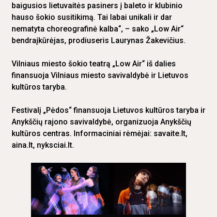
baigusios lietuvaitės pasiners į baleto ir klubinio
hauso šokio susitikimą. Tai labai unikali ir dar
nematyta choreografinė kalba“, – sako „Low Air“
bendraįkūrėjas, prodiuseris Laurynas Žakevičius.
Vilniaus miesto šokio teatrą „Low Air“ iš dalies
finansuoja Vilniaus miesto savivaldybė ir Lietuvos
kultūros taryba.
Festivalį „Pėdos“ finansuoja Lietuvos kultūros taryba ir
Anykščių rajono savivaldybė, organizuoja Anykščių
kultūros centras. Informaciniai rėmėjai: savaite.lt,
aina.lt, nyksciai.lt.