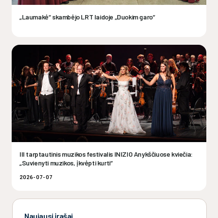
„Laumakė“ skambėjo LRT laidoje „Duokim garo“
III tarptautinis muzikos festivalis INIZIO Anykščiuose kviečia:
„Suvienyti muzikos, įkvėpti kurti“
2026-07-07
Naujausi įrašai