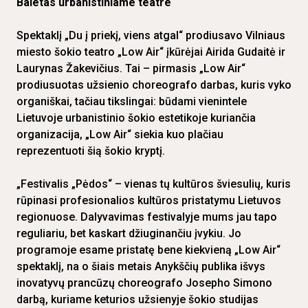
Baletas urbanistiniame teatre
Spektaklį „Du į priekį, viens atgal“ prodiusavo Vilniaus
miesto šokio teatro „Low Air“ įkūrėjai Airida Gudaitė ir
Laurynas Žakevičius. Tai – pirmasis „Low Air“
prodiusuotas užsienio choreografo darbas, kuris vyko
organiškai, tačiau tikslingai: būdami vienintele
Lietuvoje urbanistinio šokio estetikoje kuriančia
organizacija, „Low Air“ siekia kuo plačiau
reprezentuoti šią šokio kryptį.
„Festivalis „Pėdos“ – vienas tų kultūros šviesulių, kuris
rūpinasi profesionalios kultūros pristatymu Lietuvos
regionuose. Dalyvavimas festivalyje mums jau tapo
reguliariu, bet kaskart džiuginančiu įvykiu. Jo
programoje esame pristatę bene kiekvieną „Low Air“
spektaklį, na o šiais metais Anykščių publika išvys
inovatyvų prancūzų choreografo Josepho Simono
darbą, kuriame keturios užsienyje šokio studijas