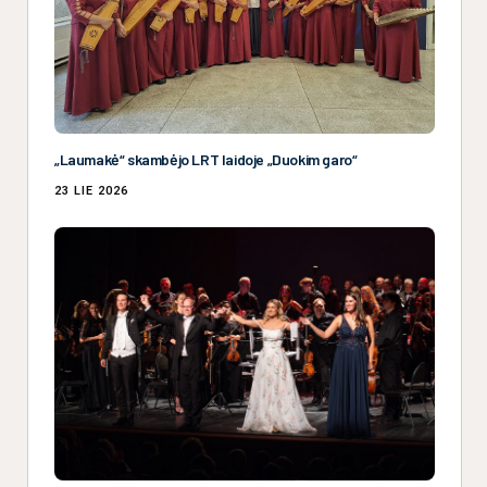
„Laumakė“ skambėjo LRT laidoje „Duokim garo“
23 LIE 2026