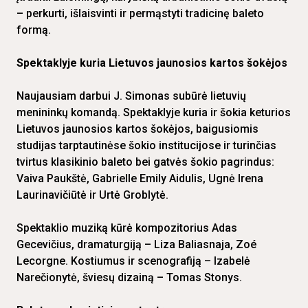
– perkurti, išlaisvinti ir permąstyti tradicinę baleto
formą.
Spektaklyje kuria Lietuvos jaunosios kartos šokėjos
Naujausiam darbui J. Simonas subūrė lietuvių
menininkų komandą. Spektaklyje kuria ir šokia keturios
Lietuvos jaunosios kartos šokėjos, baigusiomis
studijas tarptautinėse šokio institucijose ir turinčias
tvirtus klasikinio baleto bei gatvės šokio pagrindus:
Vaiva Paukštė, Gabrielle Emily Aidulis, Ugnė Irena
Laurinavičiūtė ir Urtė Groblytė.
Spektaklio muziką kūrė kompozitorius Adas
Gecevičius, dramaturgiją – Liza Baliasnaja, Zoé
Lecorgne. Kostiumus ir scenografiją – Izabelė
Narečionytė, šviesų dizainą – Tomas Stonys.