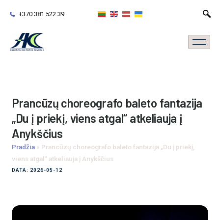
+370 381 522 39
Prancūzų choreografo baleto fantazija
„Du į priekį, viens atgal“ atkeliauja į
Anykščius
Pradžia
»
Prancūzų choreografo baleto fantazija „Du į priekį,
viens atgal“ atkeliauja į Anykščius
DATA: 2026-05-12