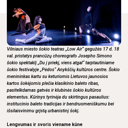
Vilniaus miesto šokio teatras „Low Air“ gegužės 17 d. 18
val. pristatys prancūzų choreografo Josepho Simono
šokio spektaklį „Du į priekį, viens atgal“ tarptautiniame
šokio festivalyje „Pėdos“ Anykščių kultūros centre. Šokio
menininkas kartu su keturiomis Lietuvos jaunosios
kartos šokėjomis plečia klasikinio baleto ribas,
pasitelkdamas gatvės ir klubinės šokio kultūros
elementus. Kūrinys tyrinėja du skirtingus pasaulius:
institucinio baleto tradicijas ir bendruomeniškumu bei
išsilaisvinimu grįstą urbanistinį šokį.
Lengvumas ir svoris viename kūne