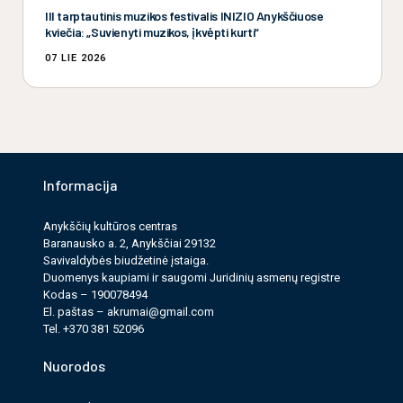
III tarptautinis muzikos festivalis INIZIO Anykščiuose
kviečia: „Suvienyti muzikos, įkvėpti kurti“
07 LIE 2026
Informacija
Anykščių kultūros cen­tras
Baranausko a. 2, Anykščiai 29132
Savi­valdy­bės biudžet­inė įstaiga.
Duomenys kau­pi­ami ir saugomi Juri­dinių asmenų reg­istre
Kodas – 190078494
El. paš­tas –
akrumai@gmail.com
Tel. +370 381 52096
Nuorodos