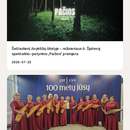
Šeštadienį Anykščių šilelyje – režisieriaus A. Špilevoj
spektaklio–patyrimo „Pačios“ premjera
2026-07-23