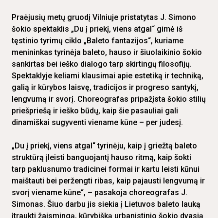
Praėjusių metų gruodį Vilniuje pristatytas J. Simono
šokio spektaklis „Du į priekį, viens atgal“ gimė iš
tęstinio tyrimų ciklo „Baleto fantazijos“, kuriame
menininkas tyrinėja baleto, hauso ir šiuolaikinio šokio
sankirtas bei ieško dialogo tarp skirtingų filosofijų.
Spektaklyje keliami klausimai apie estetiką ir techniką,
galią ir kūrybos laisvę, tradicijos ir progreso santykį,
lengvumą ir svorį. Choreografas pripažįsta šokio stilių
priešpriešą ir ieško būdų, kaip šie pasauliai gali
dinamiškai sugyventi viename kūne – per judesį.
„Du į priekį, viens atgal“ tyrinėju, kaip į griežtą baleto
struktūrą įleisti banguojantį hauso ritmą, kaip šokti
tarp paklusnumo tradicinei formai ir kartu leisti kūnui
maištauti bei peržengti ribas, kaip pajausti lengvumą ir
svorį viename kūne“, – pasakoja choreografas J.
Simonas. Šiuo darbu jis siekia į Lietuvos baleto lauką
įtraukti žaismingą, kūrybišką urbanistinio šokio dvasią