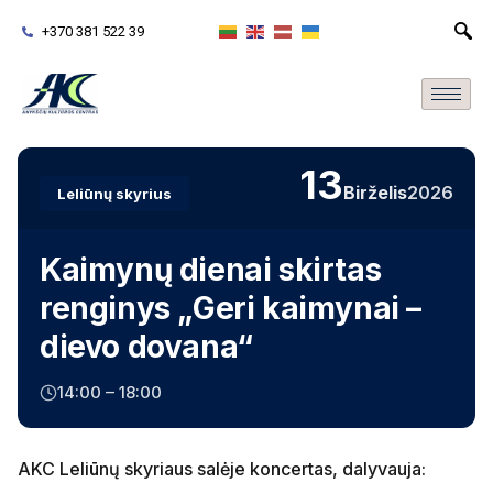
+370 381 522 39
13
Birželis
2026
Leliūnų skyrius
Kaimynų dienai skirtas
renginys „Geri kaimynai –
dievo dovana“
14:00 – 18:00
AKC Leliūnų skyriaus salėje koncertas, dalyvauja: