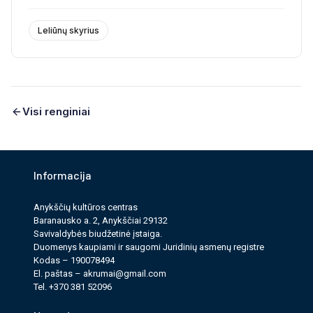
Leliūnų skyrius
Visi renginiai
Informacija
Anykščių kultūros cen­tras
Baranausko a. 2, Anykščiai 29132
Savi­valdy­bės biudžet­inė įstaiga.
Duomenys kau­pi­ami ir saugomi Juri­dinių asmenų reg­istre
Kodas – 190078494
El. paš­tas –
akrumai@gmail.com
Tel. +370 381 52096