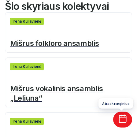
Šio skyriaus kolektyvai
Irena Kuliavienė
Mišrus folkloro ansamblis
Irena Kuliavienė
Mišrus vokalinis ansamblis
„Leliuna“
Atrask renginius
Irena Kuliavienė