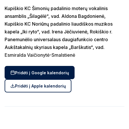
Kupiškio KC Šimonių padalinio moterų vokalinis
ansamblis „Šilagėlė“, vad. Aldona Bagdonienė,
Kupiškio KC
Noriūnų padalinio liaudiškos muzikos
kapela „Iki ryto“, v
ad. Irena Jėčiuvienė
, Rokiškio r.
Panemunėlio universalaus daugiafunkcio centro
Aukštakalnių skyriaus kapela „Barškutis“, vad.
Esmiralda Vaičionytė-Smalstienė
Pridėti į Google kalendorių
Pridėti į Apple kalendorių