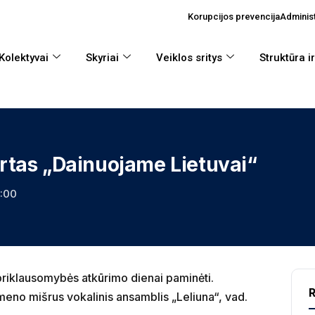
Korupcijos prevencija
Administ
Kolektyvai
Skyriai
Veiklos sritys
Struktūra i
rtas „Dainuojame Lietuvai“
8:00
priklausomybės atkūrimo dienai paminėti.
R
eno mišrus vokalinis ansamblis „Leliuna“, vad.