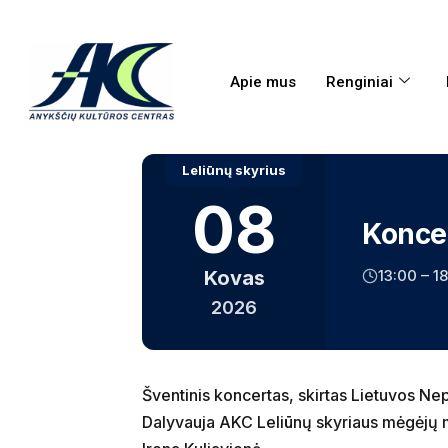
Apie mus
Renginiai
Leliūnų skyrius
08
Konce
13:00 – 1
Kovas
2026
Šventinis koncertas, skirtas Lietuvos Ne
Dalyvauja AKC Leliūnų skyriaus mėgėjų m