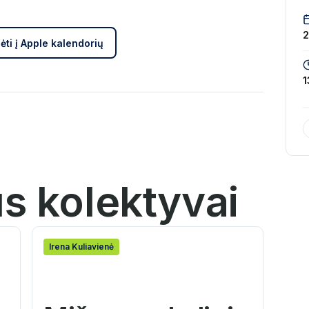
ėti į Apple kalendorių
1
us kolektyvai
Irena Kuliavienė