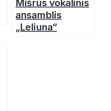
Mišrus vokalinis
ansamblis
„Leliuna“