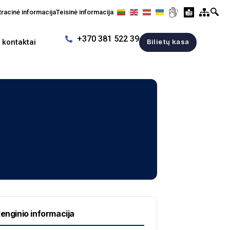
racinė informacija
Teisinė informacija
+370 381 522 39
r kontaktai
Bilietų kasa
enginio informacija