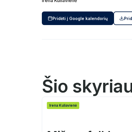
Irena Kuliavienė
Pridėti į Google kalendorių
Prid
Šio skyria
Irena Kuliavienė