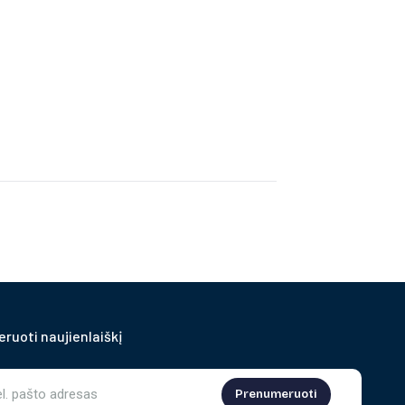
ruoti naujienlaiškį
Prenumeruoti