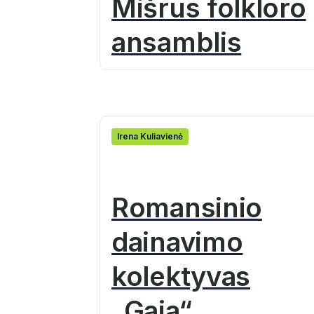
Mišrus folkloro
ansamblis
Irena Kuliavienė
Romansinio
dainavimo
kolektyvas
„Gaja“