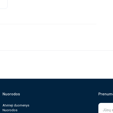
Nuorodos
Prenume
Atvirieji duomenys
Nuorodos