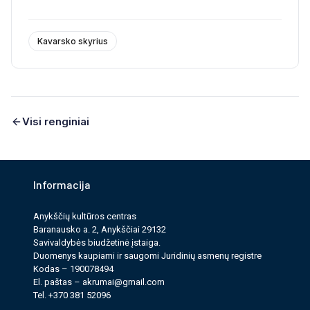
Kavarsko skyrius
Visi renginiai
Informacija
Anykščių kultūros cen­tras
Baranausko a. 2, Anykščiai 29132
Savi­valdy­bės biudžet­inė įstaiga.
Duomenys kau­pi­ami ir saugomi Juri­dinių asmenų reg­istre
Kodas – 190078494
El. paš­tas –
akrumai@gmail.com
Tel. +370 381 52096