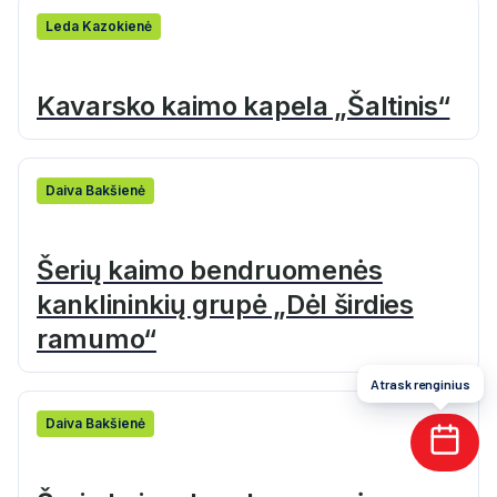
Leda Kazokienė
Kavarsko kaimo kapela „Šaltinis“
Daiva Bakšienė
Šerių kaimo bendruomenės
kanklininkių grupė „Dėl širdies
ramumo“
Atrask renginius
Daiva Bakšienė