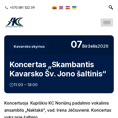
+370 381 522 39
07
Birželis
2026
Kavarsko skyrius
Koncertas „Skambantis
Kavarsko Šv. Jono šaltinis“
11:00 – 18:00
Koncertuoja Kupiškio KC Noriūnų padalinio vokalinis
ansamblis „Naktakė”, vad. Irena Jėčiuvienė. Koncertas
vyks prie šaltinio