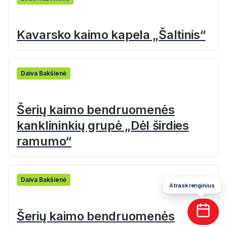
Kavarsko kaimo kapela „Šaltinis“
Daiva Bakšienė
Šerių kaimo bendruomenės
kanklininkių grupė „Dėl širdies
ramumo“
Daiva Bakšienė
Atrask renginius
Šerių kaimo bendruomenės