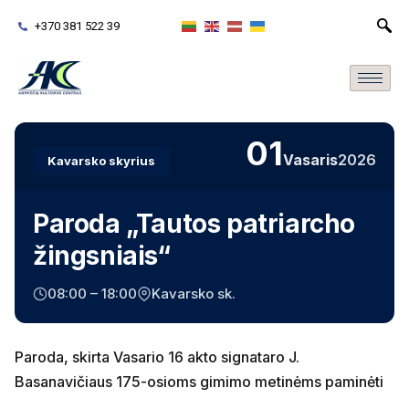
+370 381 522 39
01
Vasaris
2026
Kavarsko skyrius
Paroda „Tautos patriarcho
žingsniais“
08:00 – 18:00
Kavarsko sk.
Paroda, skirta Vasario 16 akto signataro J.
Basanavičiaus 175-osioms gimimo metinėms paminėti