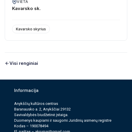
VIETA
Kavarsko sk.
Kavarsko skyrius
Visi renginiai
Informacija
Anykščių kultūros cen­tras
Baranausko a. 2, Anykščiai 29132
Savi­valdy­bės biudžet­inė įstaiga.
Duomenys kau­pi­ami ir saugomi Juri­dinių asmenų reg­istre
Kodas – 190078494
El. paš­tas –
akrumai@gmail.com