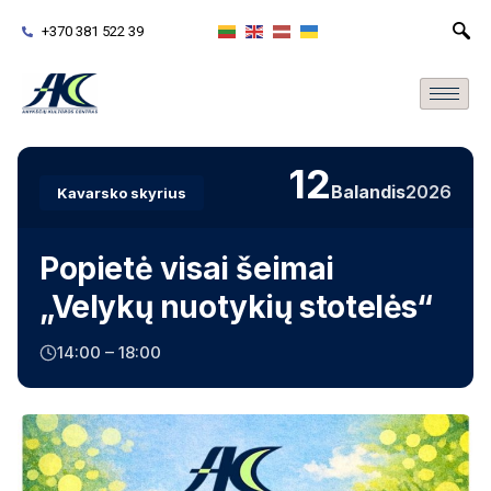
+370 381 522 39
12
Balandis
2026
Kavarsko skyrius
Popietė visai šeimai
„Velykų nuotykių stotelės“
14:00 – 18:00