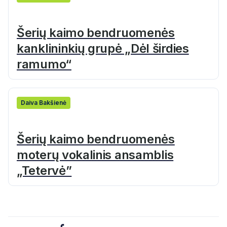
Šerių kaimo bendruomenės
kanklininkių grupė „Dėl širdies
ramumo“
Daiva Bakšienė
Šerių kaimo bendruomenės
moterų vokalinis ansamblis
„Tetervė”