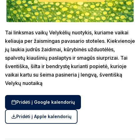
Tai linksmas vaikų Velykėlių nuotykis, kuriame vaikai
keliauja per žaismingas pavasario stoteles. Kiekvienoje
jų laukia judrūs žaidimai, kūrybinės užduotėlės,
spalvotų kiaušinių paslaptys ir smagūs siurprizai. Tai
šventiška, šilta ir bendrystę kurianti popietė, kurioje
vaikai kartu su šeima pasineria į lengvą, šventišką
Velykų nuotaiką
Pridėti į Google kalendorių
Pridėti į Apple kalendorių