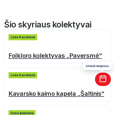
Šio skyriaus kolektyvai
Leda Kazokienė
Folkloro kolektyvas „Paversmė“
Atrask renginius
Leda Kazokienė
Kavarsko kaimo kapela „Šaltinis“
Daiva Bakšienė