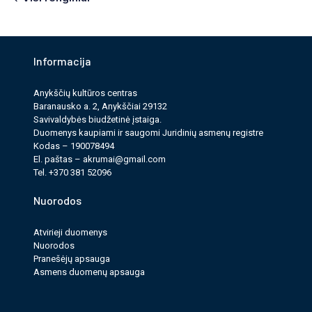
Informacija
Anykščių kultūros cen­tras
Baranausko a. 2, Anykščiai 29132
Savi­valdy­bės biudžet­inė įstaiga.
Duomenys kau­pi­ami ir saugomi Juri­dinių asmenų reg­istre
Kodas – 190078494
El. paš­tas –
akrumai@gmail.com
Tel. +370 381 52096
Nuorodos
Atvirieji duomenys
Nuorodos
Pranešėjų apsauga
Asmens duomenų apsauga