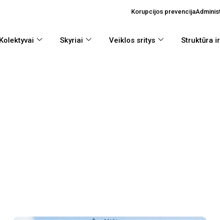
Korupcijos prevencija
Administ
Kolektyvai
Skyriai
Veiklos sritys
Struktūra i