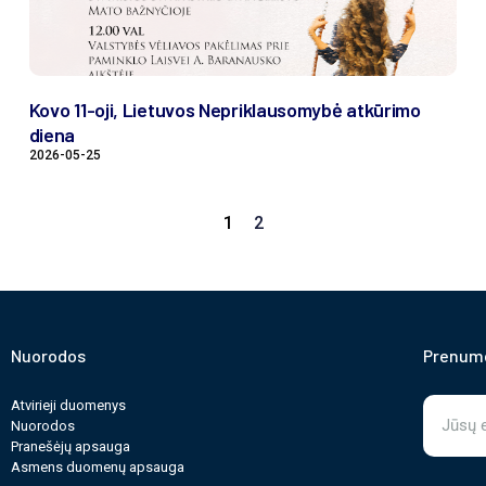
Kovo 11-oji, Lietuvos Nepriklausomybė atkūrimo
diena
2026-05-25
1
2
Nuorodos
Prenume
Atvirieji duomenys
Nuorodos
Pranešėjų apsauga
Asmens duomenų apsauga