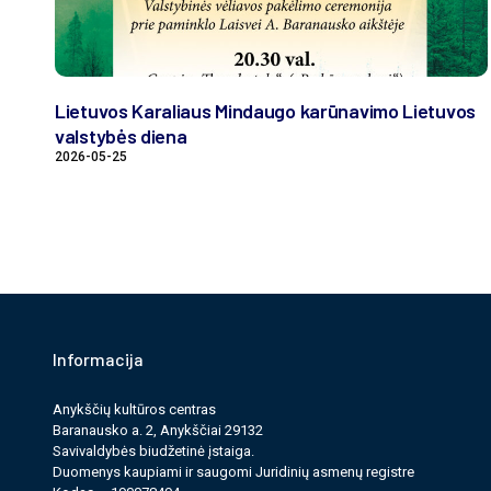
Lietuvos Karaliaus Mindaugo karūnavimo Lietuvos
valstybės diena
2026-05-25
Informacija
Anykščių kultūros cen­tras
Baranausko a. 2, Anykščiai 29132
Savi­valdy­bės biudžet­inė įstaiga.
Duomenys kau­pi­ami ir saugomi Juri­dinių asmenų reg­istre