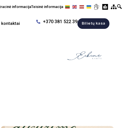
racinė informacija
Teisinė informacija
+370 381 522 39
r kontaktai
Bilietų kasa