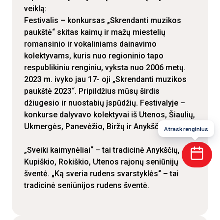
veiklą:
Festivalis – konkursas „Skrendanti muzikos
paukštė“ skitas kaimų ir mažų miestelių
romansinio ir vokaliniams dainavimo
kolektyvams, kuris nuo regioninio tapo
respublikiniu renginiu, vyksta nuo 2006 metų.
2023 m. ivyko jau 17- oji „Skrendanti muzikos
paukštė 2023“. Pripildžius mūsų širdis
džiugesio ir nuostabių įspūdžių. Festivalyje –
konkurse dalyvavo kolektyvai iš Utenos, Šiaulių,
Ukmergės, Panevėžio, Biržų ir Anykščių rajonų.
Atrask renginius
„Sveiki kaimynėliai“ – tai tradicinė Anykščių,
Kupiškio, Rokiškio, Utenos rajonų seniūnijų
šventė. „Ką sveria rudens svarstyklės“ – tai
tradicinė seniūnijos rudens šventė.