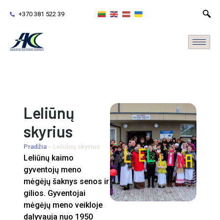
+370 381 522 39
Leliūnų
skyrius
Pradžia
»
Leliūnų skyrius
Leliūnų kaimo
gyventojų meno
mėgėjų šaknys senos ir
gilios. Gyventojai
mėgėjų meno veikloje
dalyvauja nuo 1950