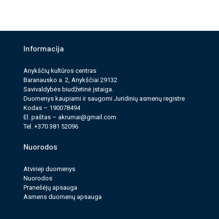
Informacija
Anykščių kultūros cen­tras
Baranausko a. 2, Anykščiai 29132
Savi­valdy­bės biudžet­inė įstaiga.
Duomenys kau­pi­ami ir saugomi Juri­dinių asmenų reg­istre
Kodas – 190078494
El. paš­tas –
akrumai@gmail.com
Tel. +370 381 52096
Nuorodos
Atvirieji duomenys
Nuorodos
Pranešėjų apsauga
Asmens duomenų apsauga