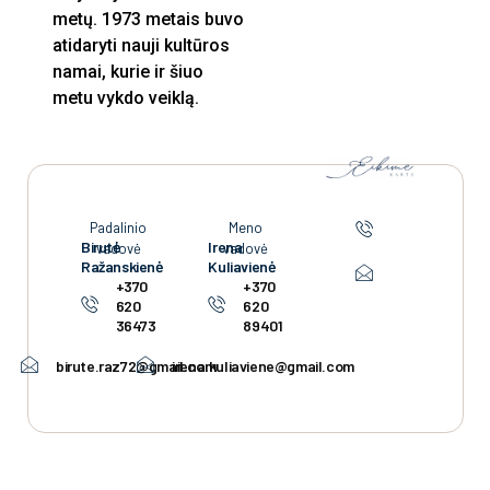
metų. 1973 metais buvo
atidaryti nauji kultūros
namai, kurie ir šiuo
metu vykdo veiklą.
Padalinio
Meno
Birutė
Irena
vadovė
vadovė
Ražanskienė
Kuliavienė
+370
+370
620
620
36473
89401
birute.raz72@gmail.com
irena.kuliaviene@gmail.com