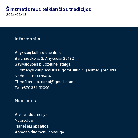
Šimtmetis mus telkiančios tradicijos
2024-02-13
Informacija
Anykščių kultūros cen­tras
Baranausko a. 2, Anykščiai 29132
Savi­valdy­bės biudžet­inė įstaiga.
Duomenys kau­pi­ami ir saugomi Juri­dinių asmenų reg­istre
Kodas – 190078494
El. paš­tas –
akrumai@gmail.com
Tel. +370 381 52096
Nuorodos
Atvirieji duomenys
Nuorodos
Pranešėjų apsauga
Asmens duomenų apsauga