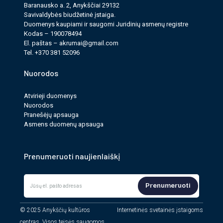
Baranausko a. 2, Anykščiai 29132
Savi­valdy­bės biudžet­inė įstaiga.
Duomenys kau­pi­ami ir saugomi Juri­dinių asmenų reg­istre
Kodas – 190078494
El. paš­tas –
akrumai@gmail.com
Tel. +370 381 52096
Nuorodos
Atvirieji duomenys
Nuorodos
Pranešėjų apsauga
Asmens duomenų apsauga
Prenumeruoti naujienlaiškį
Prenumeruoti
© 2025 Anykščių kultūros
Internetinės svetainės įstaigoms
centras. Visos teisės saugomos.